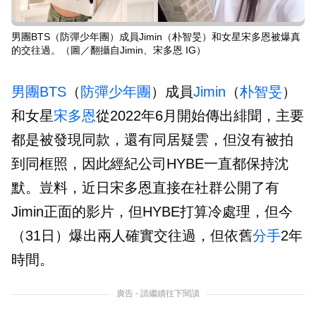
男團BTS（防彈少年團）成員Jimin（朴智旻）和女星宋多恩被爆真
的交往過。（圖／翻攝自Jimin、宋多恩 IG）
男團
BTS
（
防彈少年團
）成員
Jimin
（
朴智旻
）
和女星
宋多恩
從2022年6月開始傳出緋聞，主要
都是被發現同款，還有同居疑雲，但沒有被拍
到同框照，因此經紀公司HYBE一直都保持沈
默。豈料，近日宋多恩直接在社群公開了有
Jimin正面的影片，但HYBE打算冷處理，但今
（31日）爆出兩人確實交往過，但依舊
分手
2年
時間。
廣告 - 請繼續往下閱讀