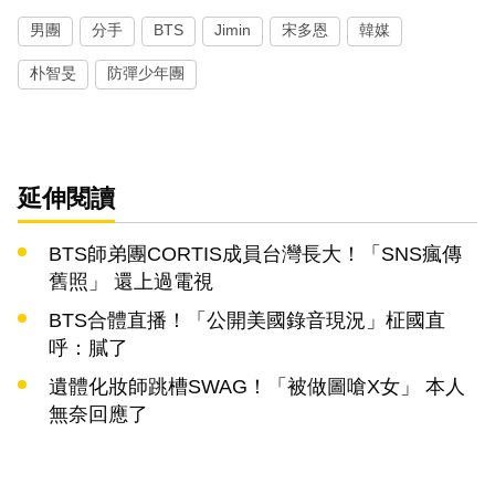
男團
分手
BTS
Jimin
宋多恩
韓媒
朴智旻
防彈少年團
延伸閱讀
BTS師弟團CORTIS成員台灣長大！「SNS瘋傳
舊照」 還上過電視
BTS合體直播！「公開美國錄音現況」柾國直
呼：膩了
遺體化妝師跳槽SWAG！「被做圖嗆X女」 本人
無奈回應了