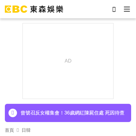
劉真
影片
于朦朧
ian
7-eleven
網紅
女優
謝侑芯
下載東森App，隨時掌握天下大小事！
周杰倫遭影射有私生子 杰威爾怒發132字聲明
曾號召反女權集會！36歲網紅陳屍住處 死因待查
首頁
日韓
下載東森App，隨時掌握天下大小事！