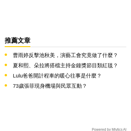
推薦文章
曹雨婷反擊池秋美，演藝工會究竟做了什麼？
夏和熙、朵拉將搭檔主持金鐘獎節目類紅毯？
Lulu爸爸開計程車的暖心往事是什麼？
73歲張菲現身機場與民眾互動？
Powered by
Mlytics AI