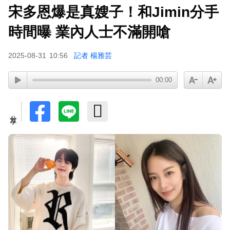
宋多恩爆是真嫂子！和Jimin分手
周杰倫遭影射有私生子 杰威爾怒發132字聲明
時間曝 業內人士不滿開嗆
2025-08-31
10:56
記者 楊雅芸
00:00
分享