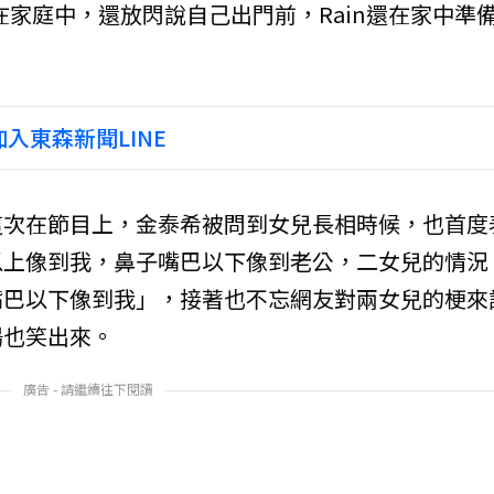
放在家庭中，還放閃說自己出門前，Rain還在家中準
入東森新聞LINE
這次在節目上，金泰希被問到女兒長相時候，也首度
以上像到我，鼻子嘴巴以下像到老公，二女兒的情況
嘴巴以下像到我」，接著也不忘網友對兩女兒的梗來
場也笑出來。
廣告 - 請繼續往下閱讀