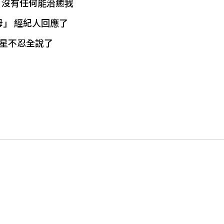
痛：沒有任何能治癒我
」 經紀人回應了
女星不忍全說了