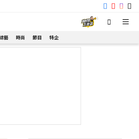
綜藝
時尚
節目
特企