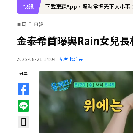
快訊
下載東森App，隨時掌握天下大小事
首頁
日韓
金泰希首曝與Rain女兒
2025-08-21
14:04
記者 楊雅芸
分享