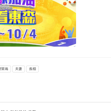
好萊塢
夫妻
長相