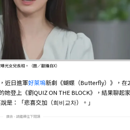
度曝光女兒長相。（圖／翻攝自X）
女，近日進軍
好萊塢
新劇《蝴蝶（Butterfly）》，在2
登上《劉QUIZ ON THE BLOCK》，結果聊起
笑說是：「悲喜交加（희비교차）。」
廣告 - 請繼續往下閱讀