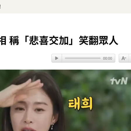
！
長相 稱「悲喜交加」笑翻眾人
00:00