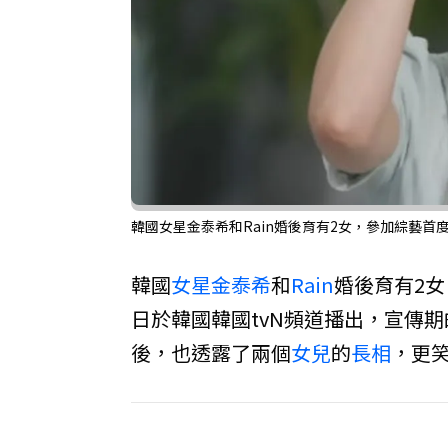
韓國女星金泰希和Rain婚後育有2女，參加綜藝首
韓國
女星
金泰希
和
Rain
婚後育有2
日於韓國韓國tvN頻道播出，宣傳期的她
後，也透露了兩個
女兒
的
長相
，更