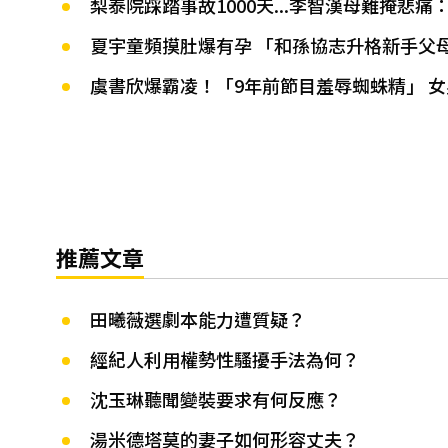
梨泰院踩踏事故1000天...李智漢母難掩悲
夏宇童頻摸肚爆有孕 「和孫協志升格新手父母
虞書欣爆霸凌！「9年前節目羞辱蜘蛛精」 
推薦文章
田曦薇選劇本能力遭質疑？
經紀人利用權勢性騷擾手法為何？
沈玉琳聽聞變裝要求有何反應？
湯米德塔莫的妻子如何形容丈夫？