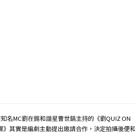
名MC劉在錫和諧星曹世鎬主持的《劉QUIZ ON
《蝴蝶》其實是編劇主動提出邀請合作，決定拍攝後便