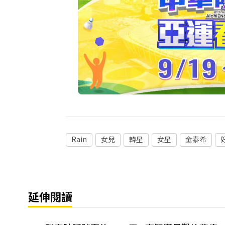
Rain
女兒
韓星
女星
金泰希
延伸閱讀