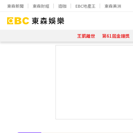
東森新聞
東森財經
造咖
EBC地產王
東森美洲
王凱離世
第61屆金鐘獎