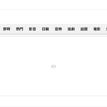
即時
熱門
影音
日韓
音樂
追劇
話題
電影