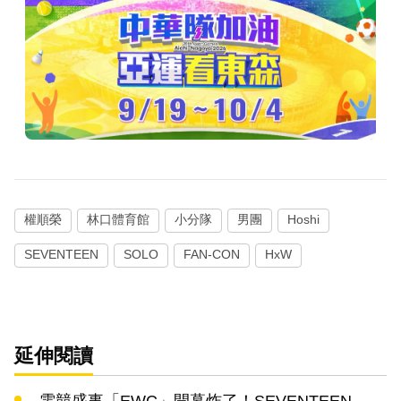
權順榮
林口體育館
小分隊
男團
Hoshi
SEVENTEEN
SOLO
FAN-CON
HxW
延伸閱讀
電競盛事「EWC」開幕炸了！SEVENTEEN