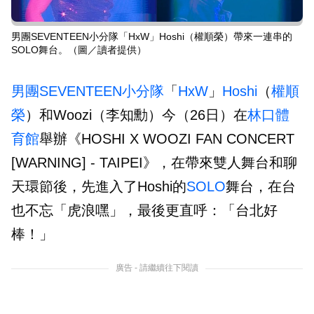
男團SEVENTEEN小分隊「HxW」Hoshi（權順榮）帶來一連串的
SOLO舞台。（圖／讀者提供）
男團
SEVENTEEN
小分隊
「
HxW
」
Hoshi
（
權順
榮
）和Woozi（李知勳）今（26日）在
林口體
育館
舉辦《HOSHI X WOOZI FAN CONCERT
[WARNING] - TAIPEI》，在帶來雙人舞台和聊
天環節後，先進入了Hoshi的
SOLO
舞台，在台
也不忘「虎浪嘿」，最後更直呼：「台北好
棒！」
廣告 - 請繼續往下閱讀