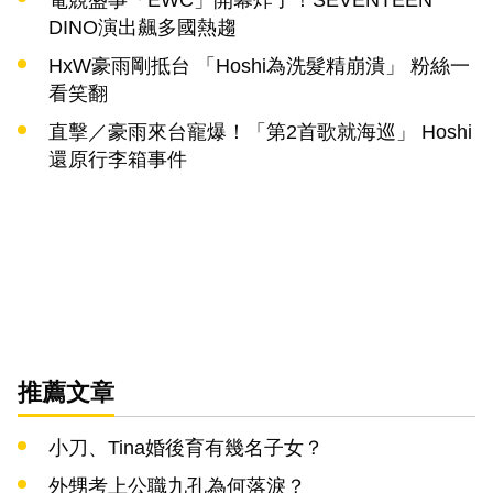
DINO演出飆多國熱趨
HxW豪雨剛抵台 「Hoshi為洗髮精崩潰」 粉絲一
看笑翻
直擊／豪雨來台寵爆！「第2首歌就海巡」 Hoshi
還原行李箱事件
推薦文章
小刀、Tina婚後育有幾名子女？
外甥考上公職九孔為何落淚？