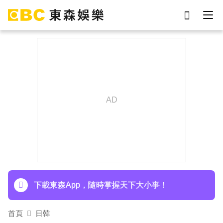
劉真
影片
7-eleven
女優
網紅
ian
于朦朧
謝侑芯
下載東森App，隨時掌握天下大小事！
首頁
日韓