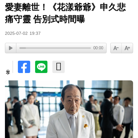
愛妻離世！《花漾爺爺》申久悲
痛守靈 告別式時間曝
2025-07-02
19:37
00:00
分享