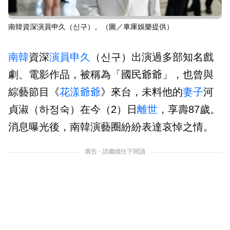
南韓資深演員申久（신구）。（圖／車庫娛樂提供）
南韓
資深
演員
申久
（신구）出演過多部知名戲
劇、電影作品，被稱為「國民爺爺」，也曾與
綜藝節目《
花漾爺爺
》來台，未料他的
妻子
河
貞淑（하정숙）在今（2）日
離世
，享壽87歲。
消息曝光後，南韓演藝圈紛紛表達哀悼之情。
廣告 - 請繼續往下閱讀