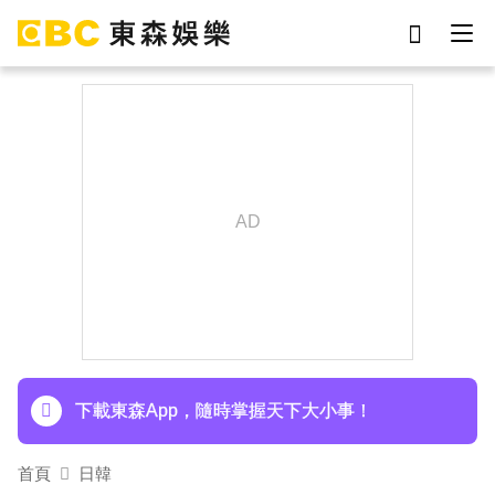
劉真
影片
7-eleven
女優
網紅
ian
于朦朧
謝侑芯
下載東森App，隨時掌握天下大小事！
首頁
日韓