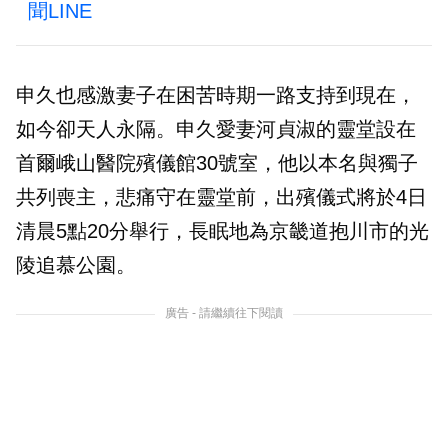
聞LINE
申久也感激妻子在困苦時期一路支持到現在，
如今卻天人永隔。申久愛妻河貞淑的靈堂設在
首爾峨山醫院殯儀館30號室，他以本名與獨子
共列喪主，悲痛守在靈堂前，出殯儀式將於4日
清晨5點20分舉行，長眠地為京畿道抱川市的光
陵追慕公園。
廣告 - 請繼續往下閱讀