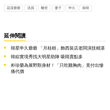
花漾爺爺
演員
離世
妻子
申久
南韓
延伸閱讀
韓星申久爺爺 「月桂樹」飾西裝店老闆演技精湛
韓綜實境秀找大明星助陣 吸睛賣點多
朴珍榮為展野獸身材！「只吃雞胸肉」竟付出慘
痛代價