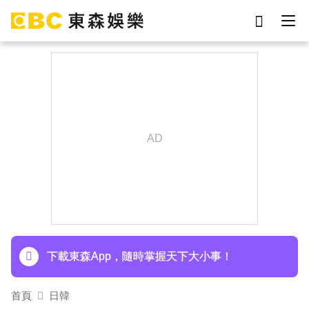
劉真
影片
7-eleven
女優
網紅
于朦朧
ian
謝侑芯
下載東森App，隨時掌握天下大小事！
首頁
日韓