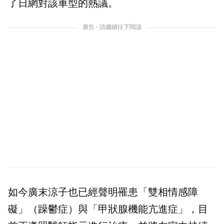
了日網對該車型的熱議。
廣告 - 請繼續往下閱讀
如今廣末涼子也已經聲明罹患「雙相情感障
礙」（躁鬱症）與「甲狀腺機能亢進症」，目