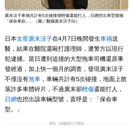
廣末涼子車禍共計有5次碰撞僅輕傷還能打人，日網挖出車型號稱
「保命車款」。（圖／翻攝廣末涼子IG）
日本
女星
廣末涼子
在4月7日晚間發生
車禍
送
醫，結果在醫院還毆打護理師，遭警方以現行
犯逮捕。當日遭到追撞的大型拖車司機還原事
發經過，加上快一個月的調查，發現廣末涼子
不僅沒有
煞車
，車輛共計有5次碰撞，地面上散
落許多車體碎片，不過廣末卻
輕傷
還能打人，
日網
也挖出該車輛型號，直呼是：「保命車
型。」
廣告 - 請繼續往下閱讀