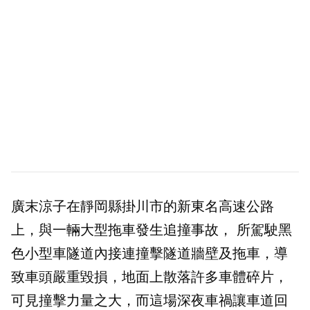
廣末涼子在靜岡縣掛川市的新東名高速公路
上，與一輛大型拖車發生追撞事故， 所駕駛黑
色小型車隧道內接連撞擊隧道牆壁及拖車，導
致車頭嚴重毀損，地面上散落許多車體碎片，
可見撞擊力量之大，而這場深夜車禍讓車道回