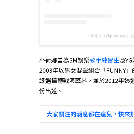
박하나（@phanayo
朴荷娜曾為SM娛樂
歌手
練習生
及Y
2003年以男女混聲組合「FUNN
終選擇轉戰演藝界，並於2012年透過
份出道。
大家關注的消息都在這兒，快來加