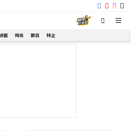
綜藝
時尚
節目
特企