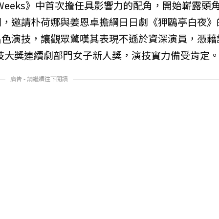
 Weeks》中首次擔任具影響力的配角，開始嶄露頭
例，邀請朴荷娜與姜恩卓擔綱日日劇《狎鷗亭白夜》
出色演技，讓觀眾驚嘆其表現不遜於資深演員，憑藉
C演技大獎連續劇部門女子新人獎，演技實力備受肯定
廣告 - 請繼續往下閱讀