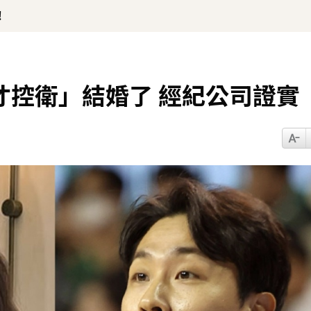
！
才控衛」結婚了 經紀公司證實