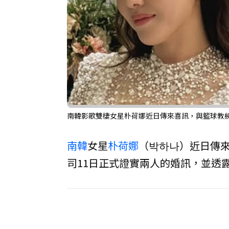
南韓影歌雙棲女星朴荷娜近日傳來喜訊，與籃球教練
南韓
女星
朴荷娜
（박하나）近日傳
司11日正式證實兩人的婚訊，並透露