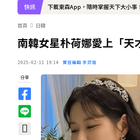
快訊
下載東森App，隨時掌握天下大小事
首頁
日韓
南韓女星朴荷娜愛上「天
2025-02-11
19:14
實習編輯 李羿璇
分享