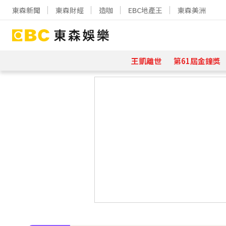
東森新聞
東森財經
造咖
EBC地產王
東森美洲
王凱離世
第61屆金鐘獎