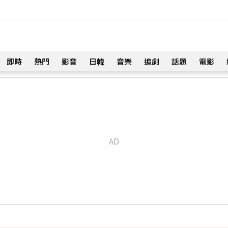
即時
熱門
影音
日韓
音樂
追劇
話題
電影