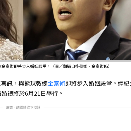
金泰術即將步入婚姻殿堂。（圖／翻攝自朴荷娜、金泰術IG）
來喜訊，與籃球教練
金泰術
即將步入婚姻殿堂。經紀
婚禮將於6月21日舉行。
廣告 - 請繼續往下閱讀