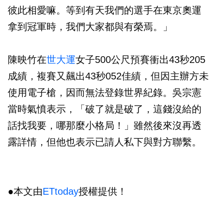
彼此相愛嘛。等到有天我們的選手在東京奧運
拿到冠軍時，我們大家都與有榮焉。」
陳映竹在
世大運
女子500公尺預賽衝出43秒205
成績，複賽又飆出43秒052佳績，但因主辦方未
使用電子槍，因而無法登錄世界紀錄。吳宗憲
當時氣憤表示，「破了就是破了，這錢沒給的
話找我要，哪那麼小格局！」雖然後來沒再透
露詳情，但他也表示已請人私下與對方聯繫。
●本文由
ETtoday
授權提供！