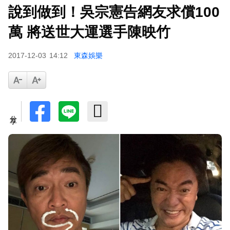
說到做到！吳宗憲告網友求償100
萬 將送世大運選手陳映竹
2017-12-03
14:12
東森娛樂
分享