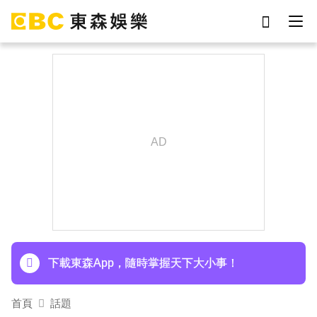
劉真
影片
7-eleven
女優
網紅
ian
于朦朧
謝侑芯
下載東森App，隨時掌握天下大小事！
首頁
話題