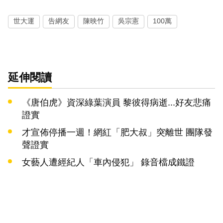
世大運
告網友
陳映竹
吳宗憲
100萬
延伸閱讀
《唐伯虎》資深綠葉演員 黎彼得病逝...好友悲痛
證實
才宣佈停播一週！網紅「肥大叔」突離世 團隊發
聲證實
女藝人遭經紀人「車內侵犯」 錄音檔成鐵證