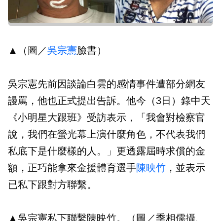
▲（圖／
吳宗憲
臉書）
吳宗憲先前因談論白雲的感情事件遭部分網友
謾罵，他也正式提出告訴。他今（3日）錄中天
《小明星大跟班》受訪表示，「我會對檢察官
說，我們在螢光幕上演什麼角色，不代表我們
私底下是什麼樣的人。」更透露屆時求償的金
額，正巧能拿來金援體育選手
陳映竹
，並表示
已私下跟對方聯繫。
▲吳宗憲私下聯繫陳映竹。（圖／季相儒攝、