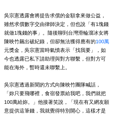
吳宗憲透露會將提告求償的金額拿來做公益，
雖然求償數字交由律師決定，但也說「有1塊錢
就做1塊錢的事」。隨後聊到台灣滑輪溜冰女將
陳映竹飆出破紀錄，但卻無法獲得應有的
100萬
元獎金，吳宗憲當時氣憤表示「找我要」，如
今也透露已私下請助理與對方聯繫，但對方可
能在海外，暫時還未聯繫上。
吳宗憲透過新聞的方式向陳映竹團隊喊話，
「妳只要飛哪裡，食宿發票給我吧，我們就把
100萬給妳。」他接著笑說，「現在有又網友願
意提供這筆錢，我就覺得特別開心，這樣才是