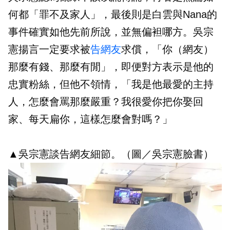
何都「罪不及家人」，最後則是白雲與Nana的
事件確實如他先前所說，並無偏袒哪方。吳宗
憲揚言一定要求被
告網友
求償，「你（網友）
那麼有錢、那麼有閒」，即便對方表示是他的
忠實粉絲，但他不領情，「我是他最愛的主持
人，怎麼會罵那麼嚴重？我很愛你把你娶回
家、每天扁你，這樣怎麼會對嗎？」
▲吳宗憲談告網友細節。（圖／吳宗憲臉書）