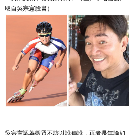
取自吳宗憲臉書）
吳宗憲認為觀眾不該以訛傳訛，再者是無論如