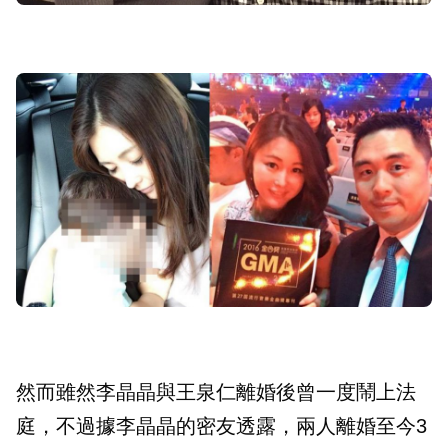
然而雖然李晶晶與王泉仁離婚後曾一度鬧上法
庭，不過據李晶晶的密友透露，兩人離婚至今3