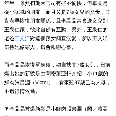
年半，雖然初期因官司有些不愉快，但畢竟是
從小認識的朋友，而且又是7歲女兒的父母，其
實老早恢復朋友關係，且李晶晶常會送女兒到
王泉仁家，彼此自然有互動。另外，王泉仁的
老爸
王文洋
對這個孫女簡直溺愛，所以王文洋
仍待她像家人，還會跟聊心事。
而李晶晶恢復單身後，獨自扶養7歲女兒，日前
爆出她的新歡是由閨密蕭亞軒介紹、小11歲的
鮮肉張書淵（Victor），看來雖37歲已為人母，
不過行情依舊。
▼李晶晶被爆新歡是小鮮肉張書淵（圖／蕭亞