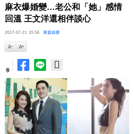
麻衣爆婚變…老公和「她」感情
下載東森App，隨時掌握天下大小事！
回溫 王文洋還相伴談心
百萬網紅失蹤3年遇害！遭閨密設局赴菲「綁架撕
2017-07-21
15:56
東森娛樂
票」千萬贖金救不回
分享