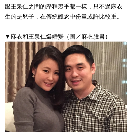
跟王泉仁之間的歷程幾乎都一樣，只不過麻衣
生的是兒子，在傳統觀念中份量或許比較重。
▼麻衣和王泉仁爆婚變（圖／麻衣臉書）