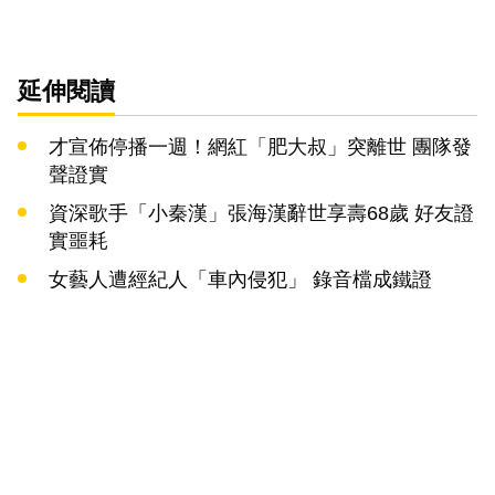
延伸閱讀
才宣佈停播一週！網紅「肥大叔」突離世 團隊發
聲證實
資深歌手「小秦漢」張海漢辭世享壽68歲 好友證
實噩耗
女藝人遭經紀人「車內侵犯」 錄音檔成鐵證