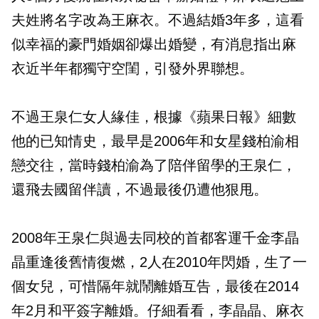
夫姓將名字改為王麻衣。不過結婚3年多，這看
似幸福的豪門婚姻卻爆出婚變，有消息指出麻
衣近半年都獨守空閨，引發外界聯想。
不過王泉仁女人緣佳，根據《蘋果日報》細數
他的已知情史，最早是2006年和女星錢柏渝相
戀交往，當時錢柏渝為了陪伴留學的王泉仁，
還飛去國留伴讀，不過最後仍遭他狠甩。
2008年王泉仁與過去同校的首都客運千金李晶
晶重逢後舊情復燃，2人在2010年閃婚，生了一
個女兒，可惜隔年就鬧離婚互告，最後在2014
年2月和平簽字離婚。仔細看看，李晶晶、麻衣