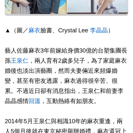
▲（圖／
麻衣
臉書、Crystal Lee
李晶晶
）
藝人佐藤麻衣3年前嫁給身價30億的台塑集團長
孫
王泉仁
，兩人育有2歲多兒子，為了家庭麻衣
婚後也淡出演藝圈，然而夫妻倆近來頻爆婚
變，甚至有密友透露，麻衣過得很辛苦、很
累。不過近日卻有消息指出，王泉仁和前妻李
晶晶感情
回溫
，互動熱絡有如朋友。
2014年5月王泉仁與相識10年的麻衣重逢，兩
人5個月後就在東京秘密舉辦婚禮，麻衣還冠上