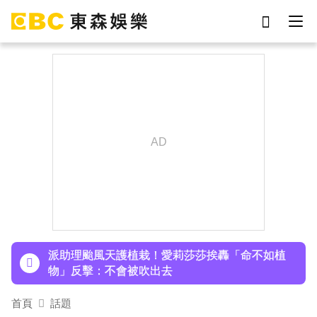
劉真
影片
7-eleven
女優
ian
網紅
謝侑芯
于朦朧
下載東森App，隨時掌握天下大小事！
百萬網紅失蹤3年遇害！遭閨密設局赴菲「綁架撕
票」千萬贖金救不回
派助理颱風天護植栽！愛莉莎莎挨轟「命不如植
物」反擊：不會被吹出去
小24歲女友背景遭起底！姜厚任12點聲明「駁小
首頁
話題
三傳聞」：你在講三小？