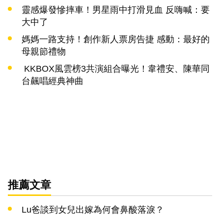
靈感爆發慘摔車！男星雨中打滑見血 反嗨喊：要
大中了
媽媽一路支持！創作新人票房告捷 感動：最好的
母親節禮物
KKBOX風雲榜3共演組合曝光！韋禮安、陳華同
台飆唱經典神曲
推薦文章
Lu爸談到女兒出嫁為何會鼻酸落淚？