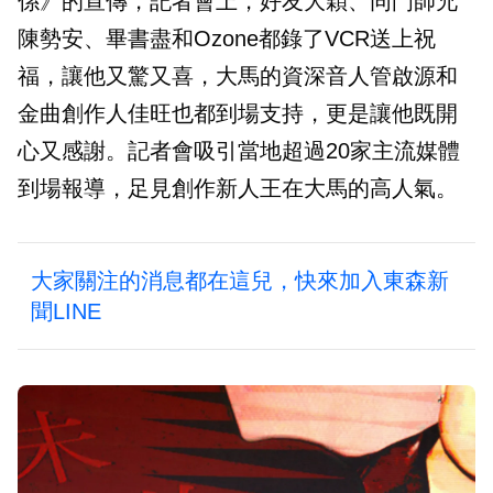
係》的宣傳，記者會上，好友大穎、同門師兄
陳勢安、畢書盡和Ozone都錄了VCR送上祝
福，讓他又驚又喜，大馬的資深音人管啟源和
金曲創作人佳旺也都到場支持，更是讓他既開
心又感謝。記者會吸引當地超過20家主流媒體
到場報導，足見創作新人王在大馬的高人氣。
大家關注的消息都在這兒，快來加入東森新
聞LINE