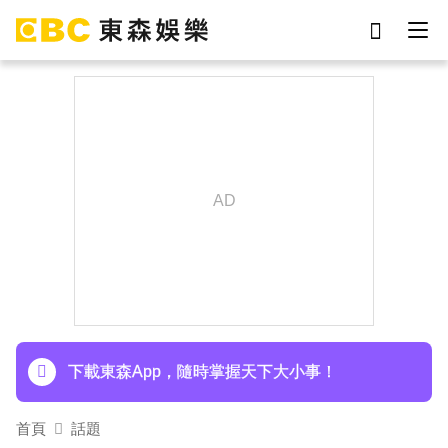
劉真
影片
于朦朧
ian
網紅
7-eleven
女優
謝侑芯
下載東森App，隨時掌握天下大小事！
首頁
話題