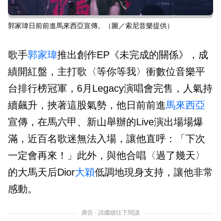
郭家瑋日前前進馬來西亞宣傳。（圖／索尼音樂提供）
歌手
郭家瑋
推出創作EP《未完成的關係》，成
績開紅盤，主打歌〈等你等我〉衝數位音樂平
台排行榜冠軍，6月Legacy演唱會完售，人氣持
續飆升，挾著這股氣勢，他日前前進
馬來西亞
宣傳，在馬六甲、新山舉辦的Live演出場場爆
滿，近百名歌迷無法入場，讓他直呼：「下次
一定會再來！」此外，與他合唱〈過了幾天〉
的大馬天后Dior
大穎
低調地現身支持，讓他非常
感動。
廣告 - 請繼續往下閱讀