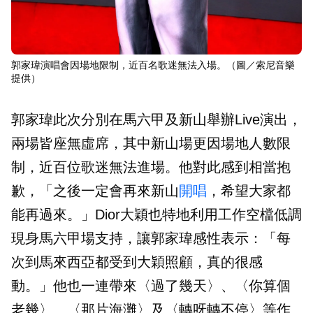
郭家瑋演唱會因場地限制，近百名歌迷無法入場。（圖／索尼音樂
提供）
郭家瑋此次分別在馬六甲及新山舉辦Live演出，
兩場皆座無虛席，其中新山場更因場地人數限
制，近百位歌迷無法進場。他對此感到相當抱
歉，「之後一定會再來新山
開唱
，希望大家都
能再過來。」Dior大穎也特地利用工作空檔低調
現身馬六甲場支持，讓郭家瑋感性表示：「每
次到馬來西亞都受到大穎照顧，真的很感
動。」他也一連帶來〈過了幾天〉、〈你算個
老幾〉、〈那片海灘〉及〈轉呀轉不停〉等作