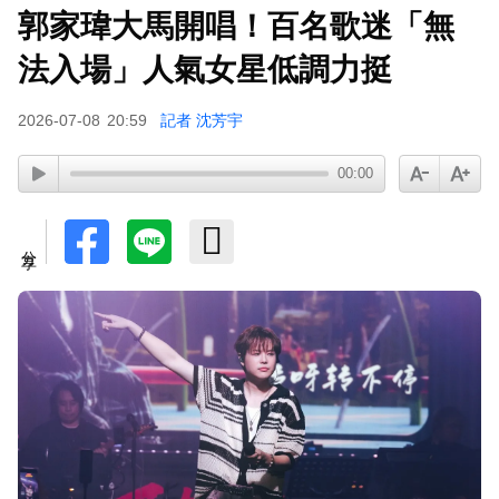
郭家瑋大馬開唱！百名歌迷「無
法入場」人氣女星低調力挺
2026-07-08
20:59
記者 沈芳宇
00:00
分享