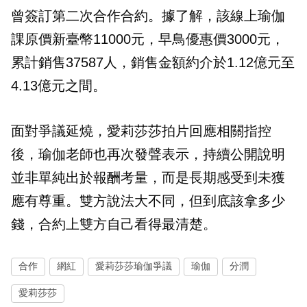
曾簽訂第二次合作合約。據了解，該線上瑜伽
課原價新臺幣11000元，早鳥優惠價3000元，
累計銷售37587人，銷售金額約介於1.12億元至
4.13億元之間。
面對爭議延燒，愛莉莎莎拍片回應相關指控
後，瑜伽老師也再次發聲表示，持續公開說明
並非單純出於報酬考量，而是長期感受到未獲
應有尊重。雙方說法大不同，但到底該拿多少
錢，合約上雙方自己看得最清楚。
合作
網紅
愛莉莎莎瑜伽爭議
瑜伽
分潤
愛莉莎莎