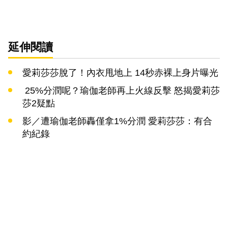
延伸閱讀
愛莉莎莎脫了！內衣甩地上 14秒赤裸上身片曝光
25%分潤呢？瑜伽老師再上火線反擊 怒揭愛莉莎
莎2疑點
影／遭瑜伽老師轟僅拿1%分潤 愛莉莎莎：有合
約紀錄