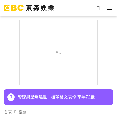
劉真
影片
7-eleven
女優
謝侑芯
ian
網紅
于朦朧
下載東森App，隨時掌握天下大小事！
Ozone林佳辰大跳女團舞變「佳美」 舞台獻香吻
全場暴動了
資深男星爆離世！後輩發文哀悼 享年72歲
TWICE定延不續約！手寫信宣布離開JYP 簽新東
首頁
話題
家成邊佑錫師妹