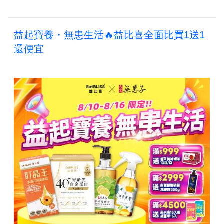
益起寶養・無患生活🔥益比喜全面比買1送1
還便宜