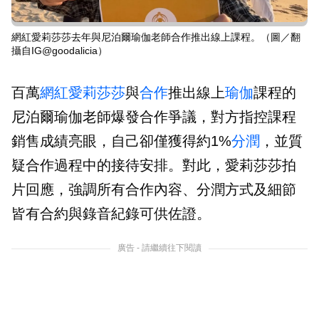
網紅愛莉莎莎去年與尼泊爾瑜伽老師合作推出線上課程。（圖／翻
攝自IG@goodalicia）
百萬
網紅
愛莉莎莎
與
合作
推出線上
瑜伽
課程的
尼泊爾瑜伽老師爆發合作爭議，對方指控課程
銷售成績亮眼，自己卻僅獲得約1%
分潤
，並質
疑合作過程中的接待安排。對此，愛莉莎莎拍
片回應，強調所有合作內容、分潤方式及細節
皆有合約與錄音紀錄可供佐證。
廣告 - 請繼續往下閱讀