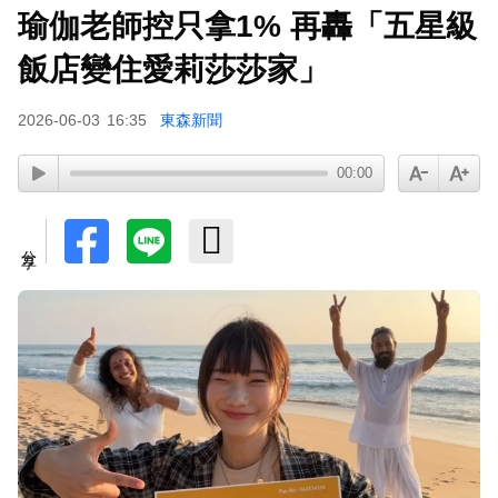
瑜伽老師控只拿1% 再轟「五星級
富婆砸錢拍短劇塞60場吻戲！男星爆「開房被包
養」 親上火線揭真相
飯店變住愛莉莎莎家」
泰男團Dragon 5男星爆死訊！騎單車離家失聯 陳
2026-06-03
16:35
東森新聞
屍河中驚見「20公斤重物」
女星告別9年演藝圈！轉行當計程車司機 曝收入：
00:00
比演員賺更多
分享
下載東森App，隨時掌握天下大小事！
Ozone林佳辰大跳女團舞變「佳美」 舞台獻香吻
全場暴動了