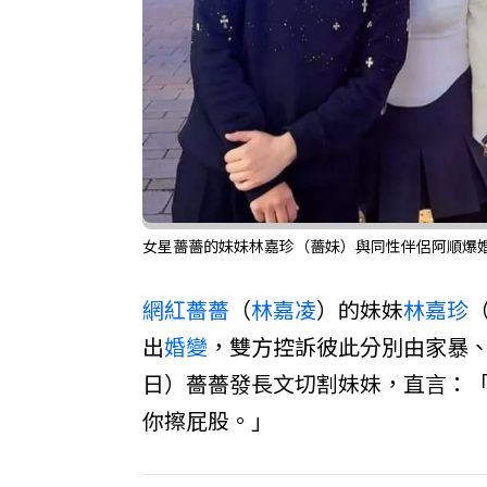
女星薔薔的妹妹林嘉珍（薔妹）與同性伴侶阿順爆婚
網紅
薔薔
（
林嘉凌
）的妹妹
林嘉珍
出
婚變
，雙方控訴彼此分別由家暴、
日）薔薔發長文切割妹妹，直言：
你擦屁股。」