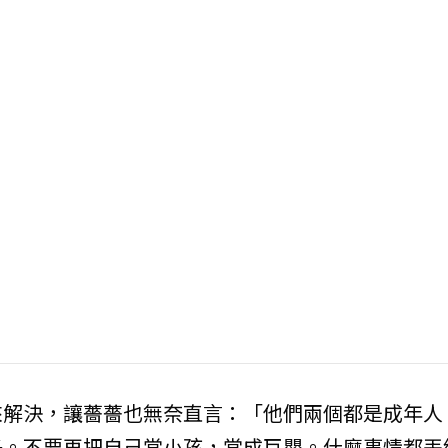
來解決，讓薔薔也無奈直言：「他們兩個都是成年人
子。不要再把自己當小孩，當成巨嬰。什麼事情都丟