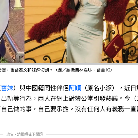
變，薔薔發文和妹妹切割。（圖／翻攝自林嘉珍、薔薔 IG）
（
薔妹
）與中國籍同性伴侶
阿順
（原名小潔），近日
出軌等行為，兩人在網上對簿公堂引發熱議。今（
「自己做的事，自己要承擔。沒有任何人有義務一直
廣告 - 請繼續往下閱讀