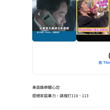
play_arrow
play_arrow
play_arrow
navigate_before
在 Thr
東森娛樂關心您
拒絕家庭暴力，請撥打110、113