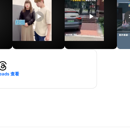
play_arrow
play_arrow
naviga
eads 查看