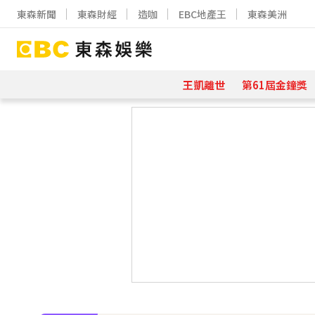
東森新聞
東森財經
造咖
EBC地產王
東森美洲
王凱離世
第61屆金鐘獎