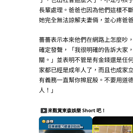
長輩處理。爸爸也因為他們這樣不
她完全無法諒解夫妻倆，並心疼爸
薔薔表示本來他們在網路上怎麼吵
確定發聲，「我很明確的告訴大家，
關。」並表明不管是有金錢還是任
家都已經是成年人了，而且也成家立
有義務一直幫你擦屁股。不要用道
人！」
smart_display
來觀賞東森娛樂 Short 吧！