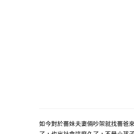
如今對於薔妹夫妻倆吵架就找薔爸
了，也出社會這麼久了，不是小孩