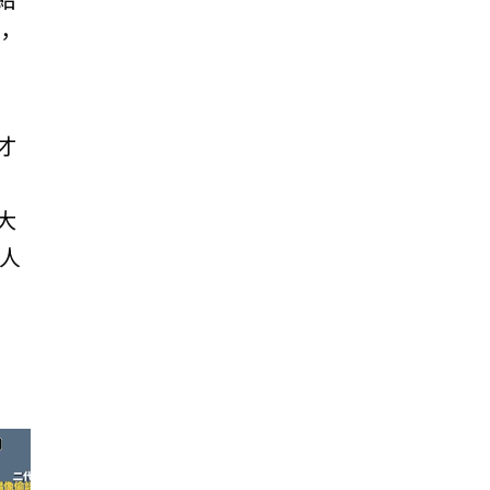
，
才
大
人