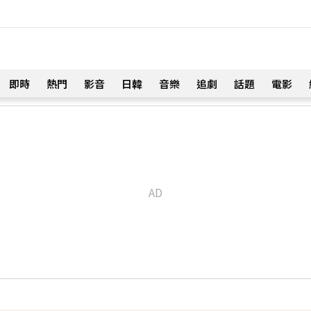
即時
熱門
影音
日韓
音樂
追劇
話題
電影