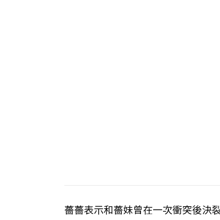
薔薔表示和薔妹曾在一次衝突後決