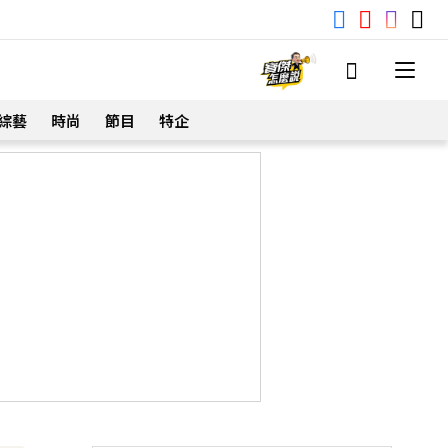
綜藝
時尚
節目
特企