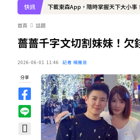
快訊
下載東森App，隨時掌握天下大小事
首頁
話題
薔薔千字文切割妹妹！欠
2026-06-01
11:46
記者 楊雅芸
分享