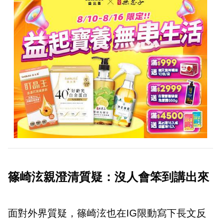
篠崎泫親澄清質疑：沒人會笨到講出來
面對外界質疑，篠崎泫也在IG限動寫下長文反