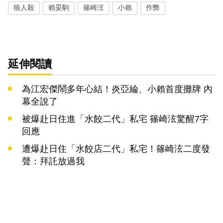
狼人殺
賴晏駒
篠崎泫
小賴
作弊
延伸閱讀
為江宏傑鬧多年心結！炎亞綸、小賴首度攤牌 內
幕全說了
被爆赴日住進「水餃二代」私宅 篠崎泫驚醒7字
回應
遭爆赴日住「水餃店二代」私宅！篠崎泫二度發
聲：拜託放過我