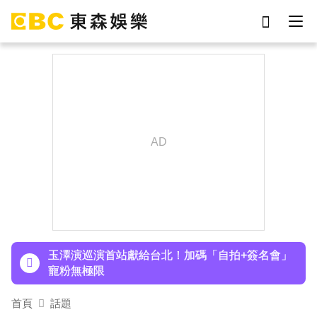
劉真
影片
7-eleven
女優
ian
謝侑芯
網紅
于朦朧
下載東森App，隨時掌握天下大小事！
TWICE定延不續約！手寫信宣布離開JYP 簽新東
家成邊佑錫師妹
玉澤演巡演首站獻給台北！加碼「自拍+簽名會」
寵粉無極限
富婆砸錢拍短劇塞60場吻戲！男星爆「開房被包
首頁
話題
養」 親上火線揭真相