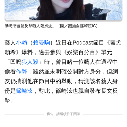
篠崎泫發聲反擊狼人殺風波。（圖／翻攝自篠崎泫IG)
藝人
小賴
（
賴晏駒
）近日在Podcast節目《靈犬
賴希》爆料，過去參與《娛樂百分百》單元
「凹嗚
狼人殺
」時，曾目睹一位藝人在過程中
偷看
作弊
，雖然並未明確公開對方身分，但網
友仍揣測他在節目中的舉動，猜測該名藝人身
份是
篠崎泫
，對此，篠崎泫也親自發布長文反
擊。
廣告 - 請繼續往下閱讀