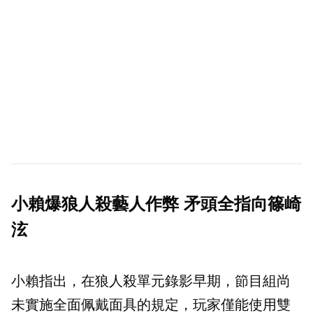
小賴爆狼人殺藝人作弊 矛頭全指向篠崎
泫
小賴指出，在狼人殺單元錄影早期，節目組尚
未實施全面佩戴面具的規定，玩家僅能使用雙