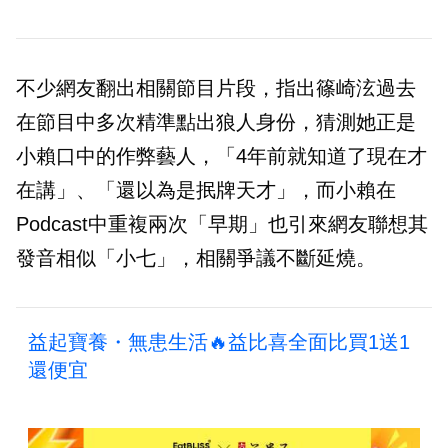
不少網友翻出相關節目片段，指出篠崎泫過去
在節目中多次精準點出狼人身份，猜測她正是
小賴口中的作弊藝人，「4年前就知道了現在才
在講」、「還以為是抿牌天才」，而小賴在
Podcast中重複兩次「早期」也引來網友聯想其
發音相似「小七」，相關爭議不斷延燒。
益起寶養・無患生活🔥益比喜全面比買1送1
還便宜