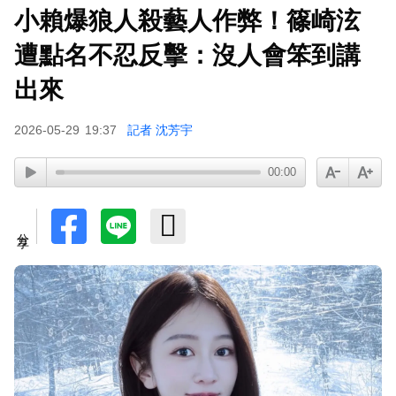
小賴爆狼人殺藝人作弊！篠崎泫
SEVENTEEN勝寬、Dino同天入伍！玟奎9月服替
代役
遭點名不忍反擊：沒人會笨到講
泰男團Dragon 5男星爆死訊！騎單車離家失聯 陳
出來
屍河中驚見「20公斤重物」
2026-05-29
19:37
記者 沈芳宇
女星告別9年演藝圈！轉行當計程車司機 曝收入：
比演員賺更多
00:00
蔡阿嘎陷爭議！蘿拉神隱19個月首發文 遭酸「詐
騙集團回歸」回應了
分享
下載東森App，隨時掌握天下大小事！
TWICE定延不續約！手寫信宣布離開JYP 簽新東
家成邊佑錫師妹