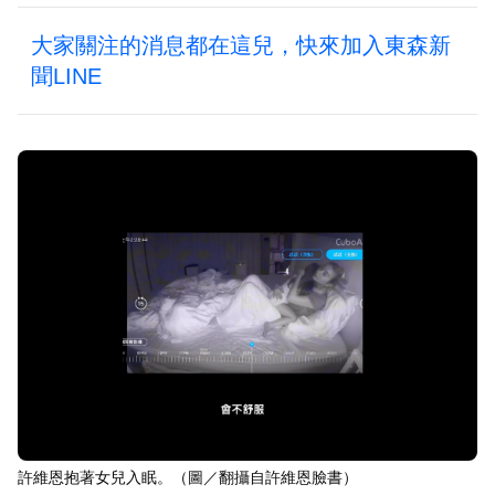
大家關注的消息都在這兒，快來加入東森新
聞LINE
許維恩抱著女兒入眠。（圖／翻攝自許維恩臉書）