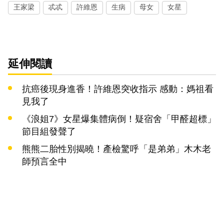
王家梁
忒忒
許維恩
生病
母女
女星
延伸閱讀
抗癌後現身進香！許維恩突收指示 感動：媽祖看
見我了
《浪姐7》女星爆集體病倒！疑宿舍「甲醛超標」
節目組發聲了
熊熊二胎性別揭曉！產檢驚呼「是弟弟」木木老
師預言全中