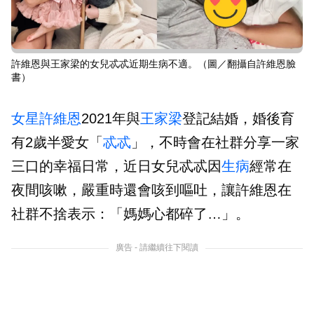
許維恩與王家梁的女兒忒忒近期生病不適。（圖／翻攝自許維恩臉
書）
女星
許維恩
2021年與
王家梁
登記結婚，婚後育
有2歲半愛女「
忒忒
」，不時會在社群分享一家
三口的幸福日常，近日女兒忒忒因
生病
經常在
夜間咳嗽，嚴重時還會咳到嘔吐，讓許維恩在
社群不捨表示：「媽媽心都碎了…」。
廣告 - 請繼續往下閱讀