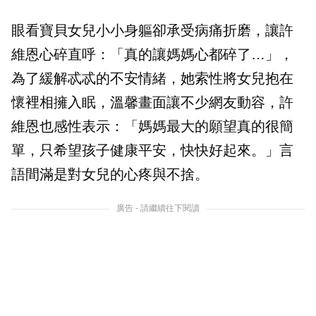
眼看寶貝女兒小小身軀卻承受病痛折磨，讓許
維恩心碎直呼：「真的讓媽媽心都碎了…」，
為了緩解忒忒的不安情緒，她索性將女兒抱在
懷裡相擁入眠，溫馨畫面讓不少網友動容，許
維恩也感性表示：「媽媽最大的願望真的很簡
單，只希望孩子健康平安，快快好起來。」言
語間滿是對女兒的心疼與不捨。
廣告 - 請繼續往下閱讀