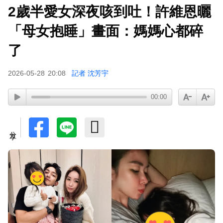
2歲半愛女深夜咳到吐！許維恩曬
「母女抱睡」畫面：媽媽心都碎
了
2026-05-28
20:08
記者 沈芳宇
00:00
分享