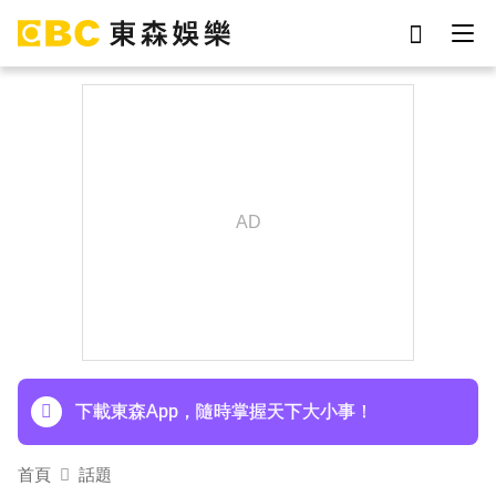
劉真
影片
7-eleven
女優
網紅
ian
于朦朧
謝侑芯
下載東森App，隨時掌握天下大小事！
首頁
話題