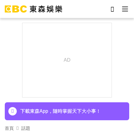
劉真
影片
于朦朧
女優
網紅
ian
7-eleven
謝侑芯
下載東森App，隨時掌握天下大小事！
首頁
話題