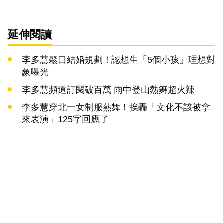
延伸閱讀
李多慧鬆口結婚規劃！認想生「5個小孩」理想對
象曝光
李多慧頻道訂閱破百萬 雨中登山熱舞超火辣
李多慧穿北一女制服熱舞！挨轟「文化不該被拿
來表演」125字回應了