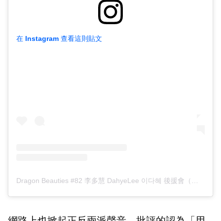
在 Instagram 查看這則貼文
Dragon Beauties #82 李多慧 DahyeLee 이다혜 後援會（@dragonbeautiesdahyelee）分享的貼文
網路上也掀起正反兩派聲音，批評的認為「用