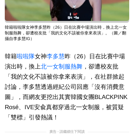
韓籍啦啦隊女神李多慧昨（26）日在比賽中場演出時，換上北一女
制服熱舞，卻遭校友批「我的文化不該被你拿來表演」。（圖／翻
攝自李多慧IG）
韓籍
啦啦隊
女神
李多慧
昨（26）日在比賽中場
演出時，換上
北一女
制服
熱舞
，卻遭校友批
「我的文化不該被你拿來表演」，在社群掀起
討論，李多慧透過經紀公司回應「沒有消費意
圖」，而網友更挖出其實韓國女團BLACKPINK
Rosé、IVE安兪真都穿過北一女制服，被質疑
「雙標」引發熱議！
廣告 - 請繼續往下閱讀