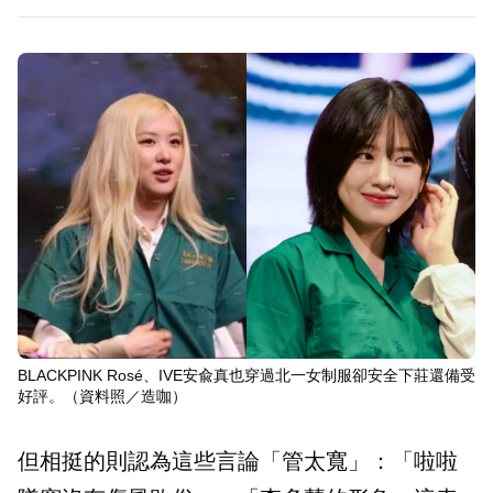
BLACKPINK Rosé、IVE安兪真也穿過北一女制服卻安全下莊還備受
好評。（資料照／造咖）
但相挺的則認為這些言論「管太寬」：「啦啦