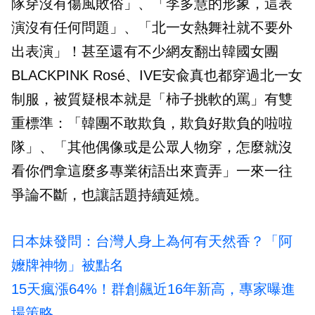
隊穿沒有傷風敗俗」、「李多慧的形象，這表
演沒有任何問題」、「北一女熱舞社就不要外
出表演」！甚至還有不少網友翻出韓國女團
BLACKPINK Rosé、IVE安兪真也都穿過北一女
制服，被質疑根本就是「柿子挑軟的罵」有雙
重標準：「韓團不敢欺負，欺負好欺負的啦啦
隊」、「其他偶像或是公眾人物穿，怎麼就沒
看你們拿這麼多專業術語出來賣弄」一來一往
爭論不斷，也讓話題持續延燒。
日本妹發問：台灣人身上為何有天然香？「阿
嬤牌神物」被點名
15天瘋漲64%！群創飆近16年新高，專家曝進
場策略