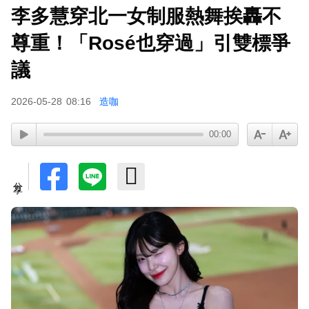
李多慧穿北一女制服熱舞挨轟不
尊重！「Rosé也穿過」引雙標爭
議
2026-05-28
08:16
造咖
00:00
分享