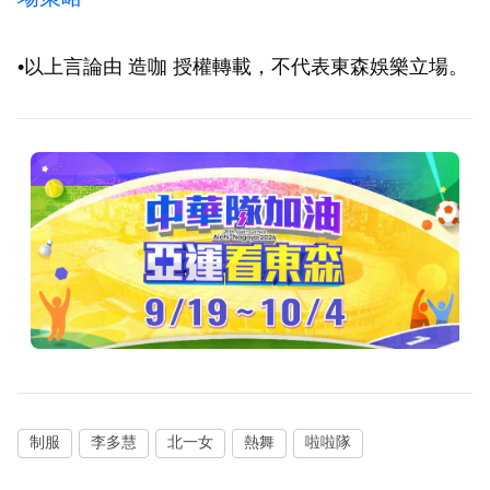
•以上言論由 造咖 授權轉載，不代表東森娛樂立場。
制服
李多慧
北一女
熱舞
啦啦隊