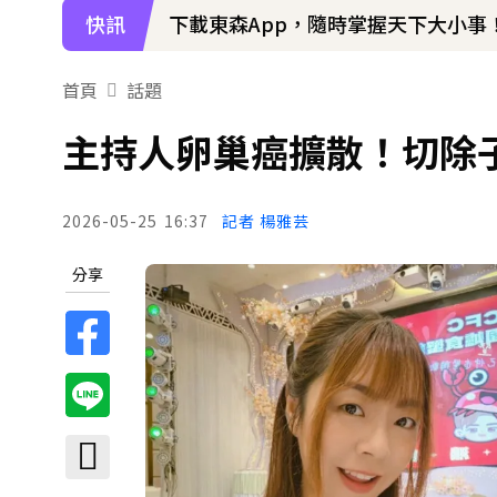
快訊
吳東諺結婚10年超寵妻！「主動帶娃
首頁
話題
主持人卵巢癌擴散！切除
2026-05-25
16:37
記者 楊雅芸
分享