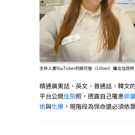
主持人兼YouTuber的施可瑩（Lillian）曬出
精通廣東話、英文、普通話、韓文
平台公開
住院
照，透露自己罹患
卵
術
與
化療
，現階段為保命還必須依