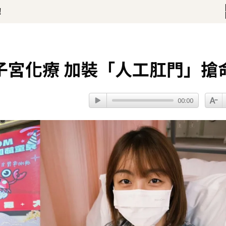
」羨煞人妻女星 她認了：心很酸
36分鐘前
子宮化療 加裝「人工肛門」搶
00:00