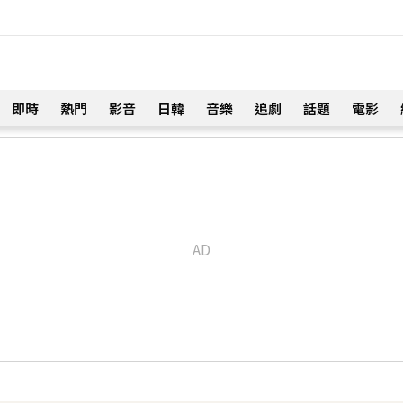
即時
熱門
影音
日韓
音樂
追劇
話題
電影
！
」羨煞人妻女星 她認了：心很酸
36分鐘前
暗沉皺褶」本人無奈回應
！