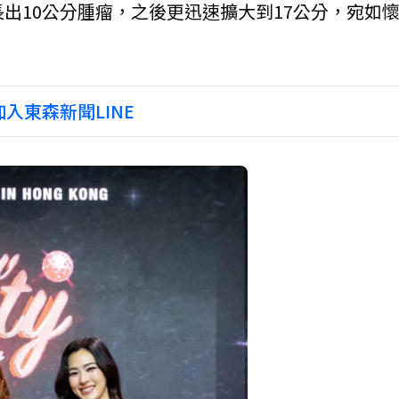
長出10公分腫瘤，之後更迅速擴大到17公分，宛如
入東森新聞LINE