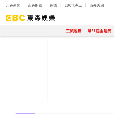
東森新聞
東森財經
造咖
EBC地產王
東森美洲
王凱離世
第61屆金鐘獎
下載東森App，隨時掌握天下大小事
吳東諺結婚10年超寵妻！「主動帶娃
八點檔女神美照遭放大腳趾！被酸「
下載東森App，隨時掌握天下大小事