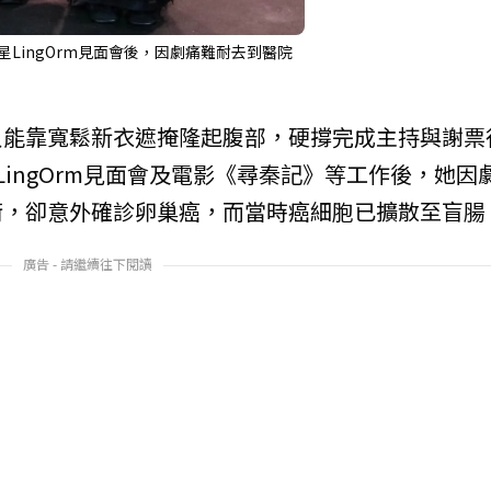
國女星LingOrm見面會後，因劇痛難耐去到醫院
只能靠寬鬆新衣遮掩隆起腹部，硬撐完成主持與謝票
ingOrm見面會及電影《尋秦記》等工作後，她因
術，卻意外確診卵巢癌，而當時癌細胞已擴散至盲腸
廣告 - 請繼續往下閱讀