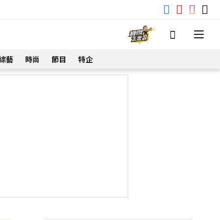
綜藝
時尚
節目
特企