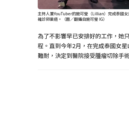
主持人兼YouTuber的施可瑩（Lillian）完成泰
確診卵巢癌。（圖／翻攝自施可瑩 IG）
為了不影響早已安排好的工作，她
程。直到今年2月，在完成泰國女星L
難耐，決定到醫院接受腫瘤切除手