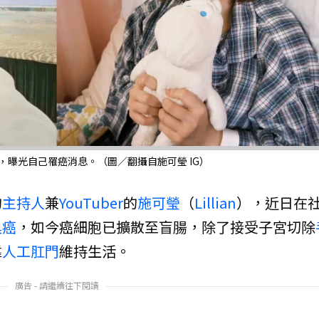
住院照，曝光自己罹癌消息。（圖／翻攝自施可瑩 IG）
的
主持人
兼
YouTuber
的
施可瑩
（
Lillian
），近日在
巢癌
，如今癌細胞已擴散至盲腸，除了接受子宮切除
靠
人工肛門
維持生活。
廣告 - 請繼續往下閱讀