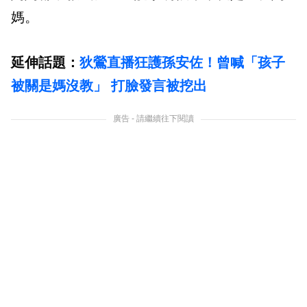
媽。
延伸話題：
狄鶯直播狂護孫安佐！曾喊「孩子
被關是媽沒教」 打臉發言被挖出
廣告 - 請繼續往下閱讀