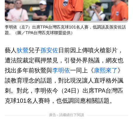
李明依（左7）出席TPA台灣匹克球101名人賽，低調談及孫安佐話
題。（圖／TPA台灣匹克球聯盟提供）
藝人
狄鶯
兒子
孫安佐
日前因上傳噴火槍影片，
遭法院裁定羈押禁見，引發外界熱議，網友也
找出多年前狄鶯與
李明依
一同上《
康熙來了
》
談教育理念的話題，對比現況讓人直呼格外諷
刺。對此，李明依今（24日）出席TPA台灣匹
克球101名人賽時，也低調回應相關話題。
廣告 - 請繼續往下閱讀