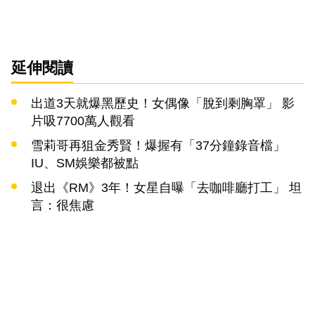
延伸閱讀
出道3天就爆黑歷史！女偶像「脫到剩胸罩」 影
片吸7700萬人觀看
雪莉哥再狙金秀賢！爆握有「37分鐘錄音檔」
IU、SM娛樂都被點
退出《RM》3年！女星自曝「去咖啡廳打工」 坦
言：很焦慮