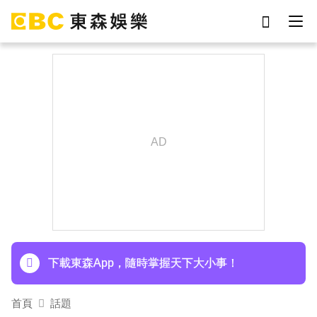
劉真
影片
7-eleven
網紅
于朦朧
ian
女優
謝侑芯
下載東森App，隨時掌握天下大小事！
首頁
話題