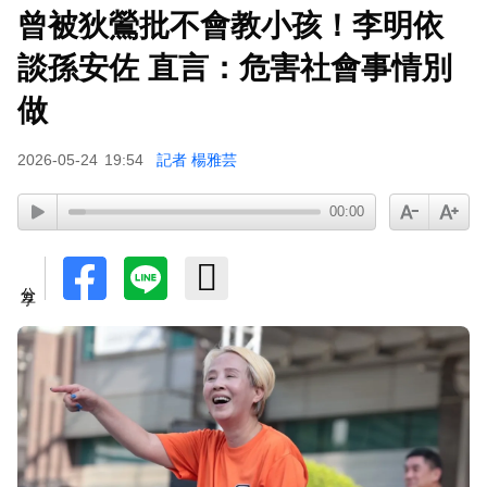
曾被狄鶯批不會教小孩！李明依
談孫安佐 直言：危害社會事情別
做
2026-05-24
19:54
記者 楊雅芸
00:00
分享