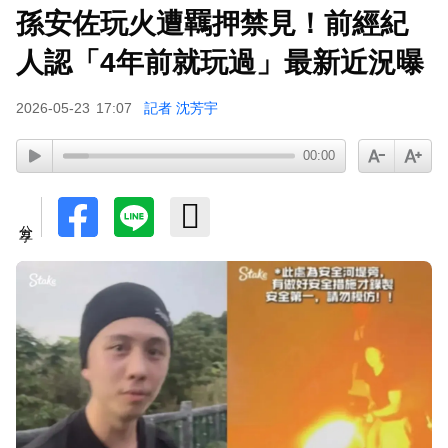
孫安佐玩火遭羈押禁見！前經紀
人認「4年前就玩過」最新近況曝
2026-05-23
17:07
記者 沈芳宇
00:00
分享