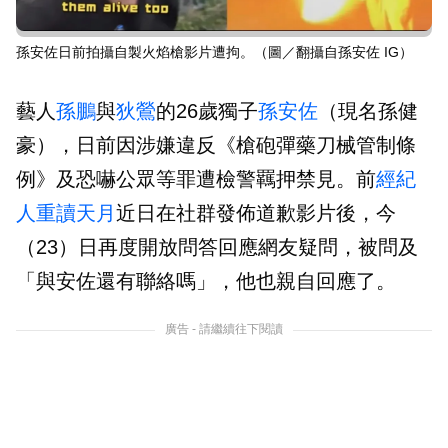
孫安佐日前拍攝自製火焰槍影片遭拘。（圖／翻攝自孫安佐 IG）
藝人
孫鵬
與
狄鶯
的26歲獨子
孫安佐
（現名孫健
豪），日前因涉嫌違反《槍砲彈藥刀械管制條
例》及恐嚇公眾等罪遭檢警羈押禁見。前
經紀
人
重讀天月
近日在社群發佈道歉影片後，今
（23）日再度開放問答回應網友疑問，被問及
「與安佐還有聯絡嗎」，他也親自回應了。
廣告 - 請繼續往下閱讀