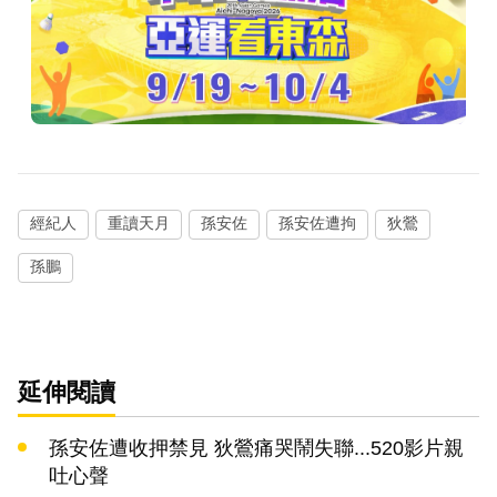
經紀人
重讀天月
孫安佐
孫安佐遭拘
狄鶯
孫鵬
延伸閱讀
孫安佐遭收押禁見 狄鶯痛哭鬧失聯...520影片親
吐心聲