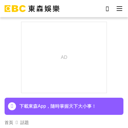
劉真
影片
于朦朧
女優
網紅
ian
7-eleven
謝侑芯
下載東森App，隨時掌握天下大小事！
97萬網紅「肥大叔」驟逝！2天前才開直播 最後身
影曝光粉鼻酸
下載東森App，隨時掌握天下大小事！
97萬網紅「肥大叔」驟逝！2天前才開直播 最後身
首頁
話題
影曝光粉鼻酸