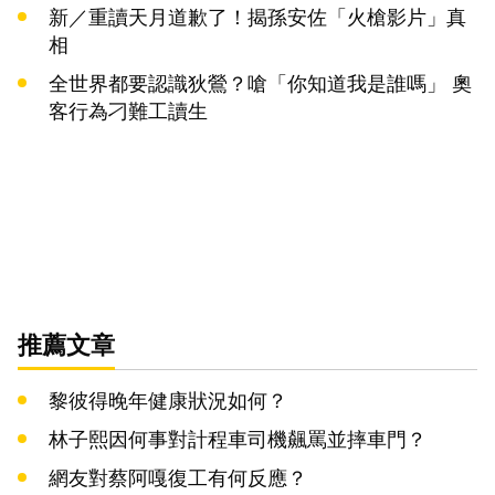
新／重讀天月道歉了！揭孫安佐「火槍影片」真
相
全世界都要認識狄鶯？嗆「你知道我是誰嗎」 奧
客行為刁難工讀生
推薦文章
黎彼得晚年健康狀況如何？
林子熙因何事對計程車司機飆罵並摔車門？
網友對蔡阿嘎復工有何反應？