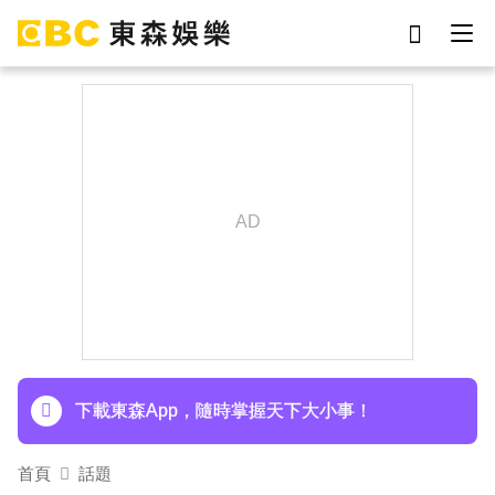
劉真
影片
7-eleven
網紅
于朦朧
ian
女優
謝侑芯
下載東森App，隨時掌握天下大小事！
首頁
話題