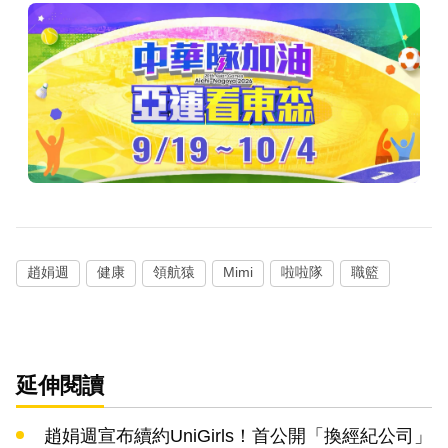
趙娟週
健康
領航猿
Mimi
啦啦隊
職籃
延伸閱讀
趙娟週宣布續約UniGirls！首公開「換經紀公司」