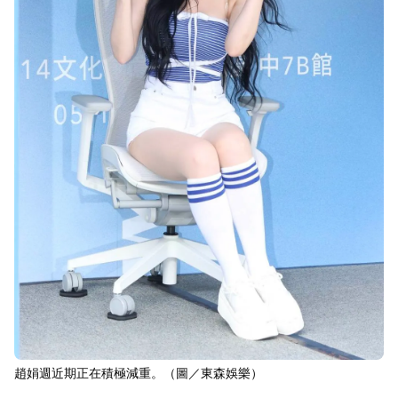
趙娟週近期正在積極減重。（圖／東森娛樂）