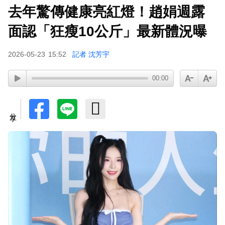
去年驚傳健康亮紅燈！趙娟週露
面認「狂瘦10公斤」最新體況曝
2026-05-23
15:52
記者 沈芳宇
00:00
分享