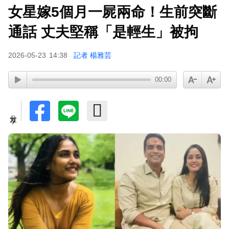
女星嫁5個月一屍兩命！生前突斷
通話 丈夫堅稱「是輕生」被拘
2026-05-23
14:38
記者 楊雅芸
00:00
分享