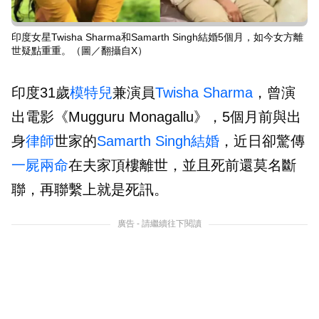
印度女星Twisha Sharma和Samarth Singh結婚5個月，如今女方離
世疑點重重。（圖／翻攝自X）
印度31歲
模特兒
兼演員
Twisha Sharma
，曾演
出電影《Mugguru Monagallu》，5個月前與出
身
律師
世家的
Samarth Singh
結婚
，近日卻驚傳
一屍兩命
在夫家頂樓離世，並且死前還莫名斷
聯，再聯繫上就是死訊。
廣告 - 請繼續往下閱讀