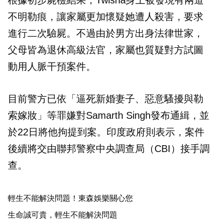
不明勒痕，讓家屬更加懷疑她遭人殺害，要求
進行二次驗屍。不過由於男方出身法律世家，
父母皆為退休高級法官，家屬也質疑對方試圖
動用人脈干預案件。
目前警方已依「逼死新婚妻子、惡意騷擾與勒
索嫁妝」等罪嫌對Samarth Singh發布通緝，並
於22日將他拘提到案。印度政府則表示，案件
後續將交由聯邦警察中央調查局（CBI）接手調
查。
輕生不能解決問題！東森娛樂關心您
生命誠可貴，輕生不能解決問題