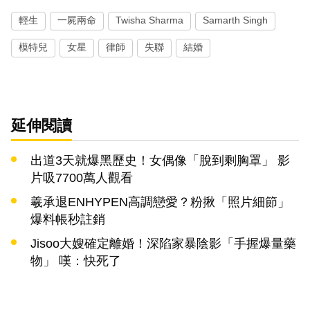
輕生
一屍兩命
Twisha Sharma
Samarth Singh
模特兒
女星
律師
失聯
結婚
延伸閱讀
出道3天就爆黑歷史！女偶像「脫到剩胸罩」 影
片吸7700萬人觀看
羲承退ENHYPEN高調戀愛？粉揪「照片細節」
爆料帳秒註銷
Jisoo大嫂確定離婚！深陷家暴陰影「手握爆量藥
物」 嘆：快死了