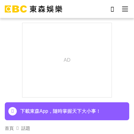
劉真
影片
于朦朧
ian
網紅
女優
7-eleven
謝侑芯
下載東森App，隨時掌握天下大小事！
首頁
話題