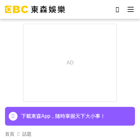
劉真
影片
7-eleven
網紅
于朦朧
ian
女優
謝侑芯
下載東森App，隨時掌握天下大小事！
首頁
話題