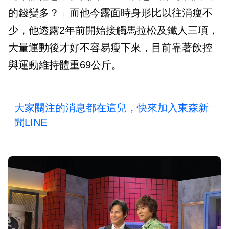
的錢變多？」而他今露面時身形比以往消瘦不
少，他透露2年前開始接觸馬拉松及鐵人三項，
大量運動後才好不容易瘦下來，目前靠著飲控
與運動維持體重69公斤。
大家關注的消息都在這兒，快來加入東森新
聞LINE