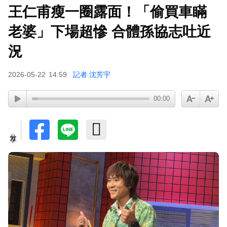
王仁甫瘦一圈露面！「偷買車瞞
老婆」下場超慘 合體孫協志吐近
況
2026-05-22
14:59
記者 沈芳宇
00:00
分享