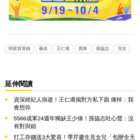
明星算算鍋
藝名
王仁甫
買車
孫協志
兒女
延伸閱讀
資深經紀人病逝！王仁甫揭對方私下面 痛悼：我
會想你
5566成軍24週年獨缺王少偉！孫協志吐心聲：沒
有對與錯
打工存錢送3大驚喜！季芹慶生見女兒「包辦全天