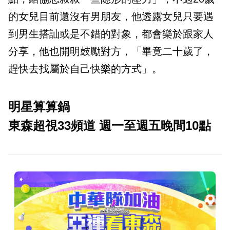
的女兒目前還沒有男朋友，他透露女兒只要遇
到男生搭訕或是不錯的對象，都會樂於跟家人
分享，他也開明鼓勵對方，「畢竟二十歲了，
趕快去找屬於自己快樂的方式」。
明星算算鍋
東森超視33頻道 週一至週五晚間10點