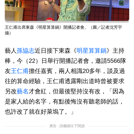
王仁甫出席東森《明星算算鍋》開播記者會。（圖／記者沈芳宇
攝）
藝人
孫協志
近日接下東森《
明星算算鍋
》主持
棒，今（22）日舉行開播記者會，邀請5566隊
友
王仁甫
擔任嘉賓，兩人相識20多年，談及過
往的算命經驗，王仁甫透露剛出道時曾被要求
另改
藝名
才會紅，但最後堅持沒有改，「因為
是家人給的名字，有點後悔沒有聽老師的話，
也許改了就在好萊塢了。」
廣告 - 請繼續往下閱讀