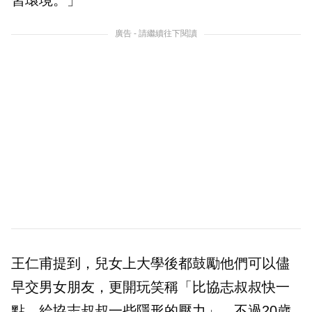
廣告 - 請繼續往下閱讀
王仁甫提到，兒女上大學後都鼓勵他們可以儘
早交男女朋友，更開玩笑稱「比協志叔叔快一
點，給協志叔叔一些隱形的壓力」，不過20歲