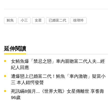
鮪魚
小三
女星
已婚富二代
徐瑋吟
延伸閱讀
女鮪魚爆「禁忌之戀」車內親吻富二代人夫...經
紀人回應
遭爆戀上已婚富二代！鮪魚「車內激吻」疑當小
三 本人錯愕發聲
死訊瞞8個月...《世界大戰》女星傳離世 享耆壽
96歲