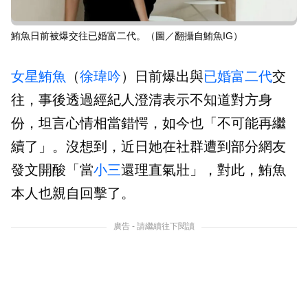
鮪魚日前被爆交往已婚富二代。（圖／翻攝自鮪魚IG）
女星
鮪魚
（
徐瑋吟
）日前爆出與
已婚富二代
交
往，事後透過經紀人澄清表示不知道對方身
份，坦言心情相當錯愕，如今也「不可能再繼
續了」。沒想到，近日她在社群遭到部分網友
發文開酸「當
小三
還理直氣壯」，對此，鮪魚
本人也親自回擊了。
廣告 - 請繼續往下閱讀