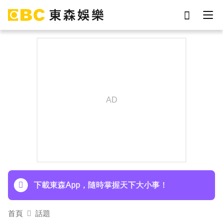
劉真
影片
于朦朧
女優
網紅
ian
7-eleven
謝侑芯
下載東森App，隨時掌握天下大小事！
埃及知名女星涉販毒！ 遭「判死刑」震撼社會
下載東森App，隨時掌握天下大小事！
首頁
話題
埃及知名女星涉販毒！ 遭「判死刑」震撼社會