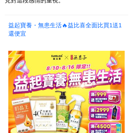
見對這段感情的重視。
益起寶養・無患生活🔥益比喜全面比買1送1
還便宜