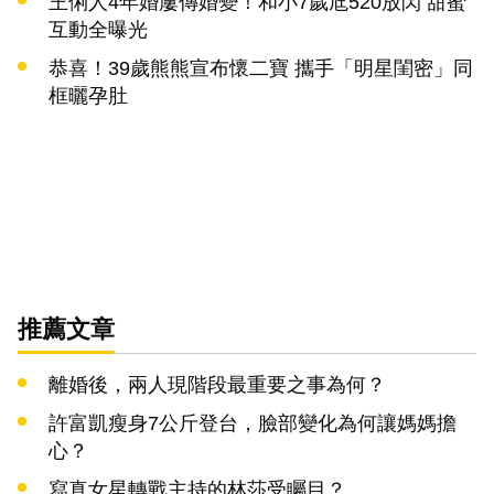
王俐人4年婚屢傳婚變！和小7歲尪520放閃 甜蜜
互動全曝光
恭喜！39歲熊熊宣布懷二寶 攜手「明星閨密」同
框曬孕肚
推薦文章
離婚後，兩人現階段最重要之事為何？
許富凱瘦身7公斤登台，臉部變化為何讓媽媽擔
心？
寫真女星轉戰主持的林莎受矚目？