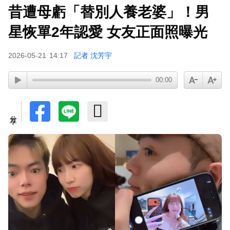
昔遭母虧「替別人養老婆」！男
星恢單2年認愛 女友正面照曝光
2026-05-21
14:17
記者 沈芳宇
00:00
分享