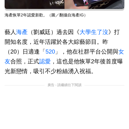
海產恢單2年認愛新歡。（圖／翻攝自海產IG）
藝人
海產
（劉威廷）過去因《
大學生了沒
》打
開知名度，近年活躍於各大綜藝節目。昨
（20）日適逢「
520
」，他在社群平台公開與
女
友
合照，正式
認愛
，這也是他恢單2年後首度曝
光新戀情，吸引不少粉絲湧入祝福。
廣告 - 請繼續往下閱讀