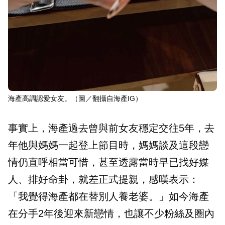
海產高調認愛女友。（圖／翻攝自海產IG）
事實上，海產過去曾與前女友穩定交往5年，去
年他與媽媽一起登上節目時，媽媽談及這段戀
情仍直呼相當可惜，甚至透露當時早已找好媒
人、排好命卦，就差正式提親，感嘆表示：
「我覺得海產都在替別人養老婆。」如今海產
在分手2年後迎來新戀情，也讓不少粉絲及圈內