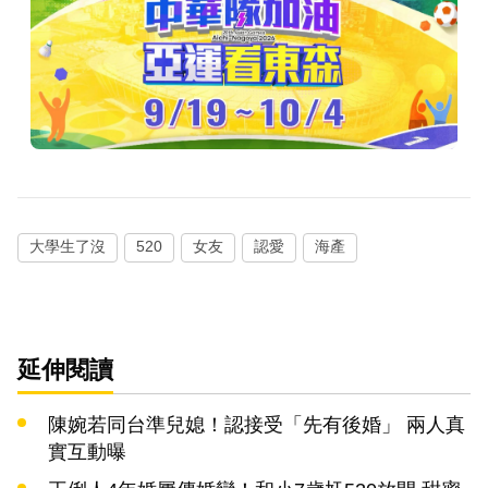
大學生了沒
520
女友
認愛
海產
延伸閱讀
陳婉若同台準兒媳！認接受「先有後婚」 兩人真
實互動曝