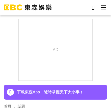
劉真
影片
7-eleven
女優
ian
謝侑芯
于朦朧
網紅
下載東森App，隨時掌握天下大小事！
首頁
話題