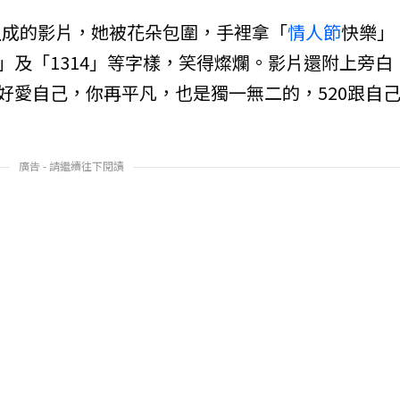
組成的影片，她被花朵包圍，手裡拿「
情人節
快樂」
」及「1314」等字樣，笑得燦爛。影片還附上旁白
好好愛自己，你再平凡，也是獨一無二的，520跟自
廣告 - 請繼續往下閱讀