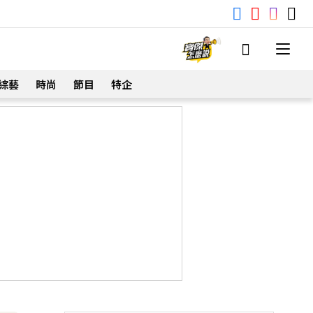
綜藝
時尚
節目
特企