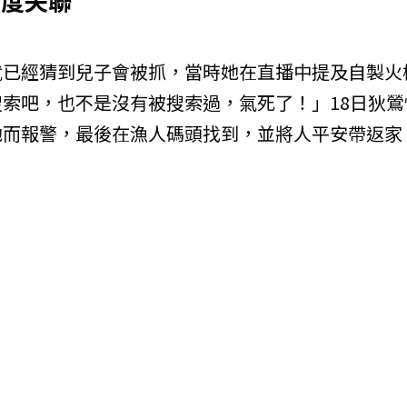
一度失聯
就已經猜到兒子會被抓，當時她在直播中提及自製火
索吧，也不是沒有被搜索過，氣死了！」18日狄鶯
她而報警，最後在漁人碼頭找到，並將人平安帶返家