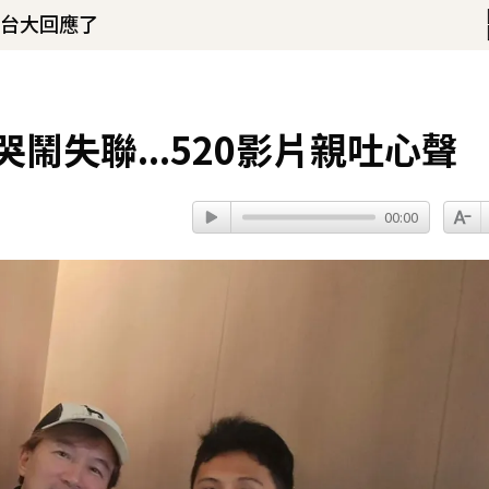
 台大回應了
！
淚喊：永遠是我一生摯愛
55分鐘前
鬧失聯...520影片親吐心聲
00:00