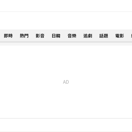
即時
熱門
影音
日韓
音樂
追劇
話題
電影
！
淚喊：永遠是我一生摯愛
55分鐘前