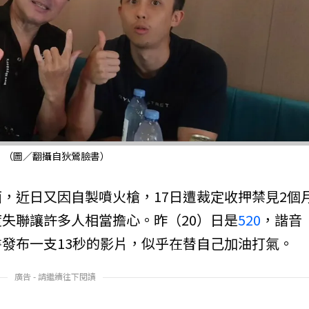
。（圖／翻攝自狄鶯臉書）
，近日又因自製噴火槍，17日遭裁定收押禁見2個
失聯讓許多人相當擔心。昨（20）日是
520
，諧音
發布一支13秒的影片，似乎在替自己加油打氣。
廣告 - 請繼續往下閱讀