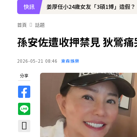
快訊
姜厚任小24歲女友「3碩1博」造假？
下載東森App，隨時掌握天下大小事
首頁
話題
70歲鋼吉他大師湯米德塔莫驟逝 妻
孫安佐遭收押禁見 狄鶯痛哭
2026-05-21
08:46
東森娛樂
分享