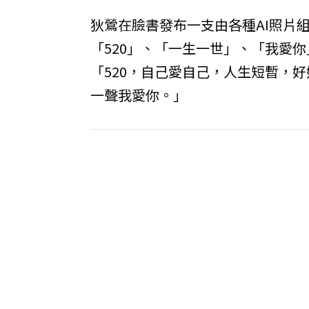
狄鶯在臉書發布一支由各種AI照片
「520」、「一生一世」、「我愛你
「520，自己愛自己，人生短暫，
一聲我愛你。」