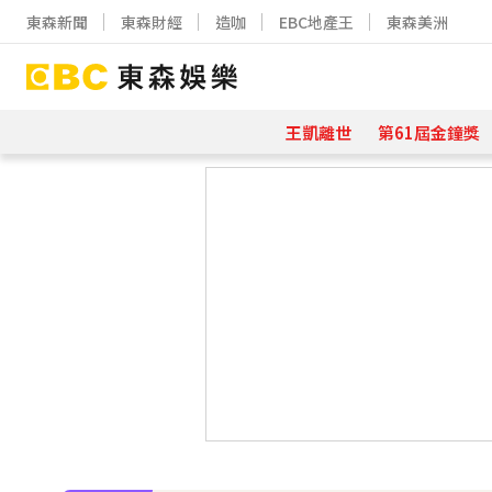
東森新聞
東森財經
造咖
EBC地產王
東森美洲
王凱離世
第61屆金鐘獎
下載東森App，隨時掌握天下大小事
70歲鋼吉他大師湯米德塔莫驟逝 妻