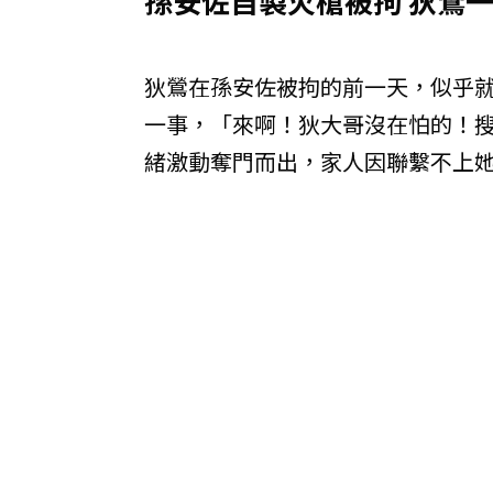
孫安佐自製火槍被拘 狄鶯
狄鶯在孫安佐被拘的前一天，似乎
一事，「來啊！狄大哥沒在怕的！搜
緒激動奪門而出，家人因聯繫不上