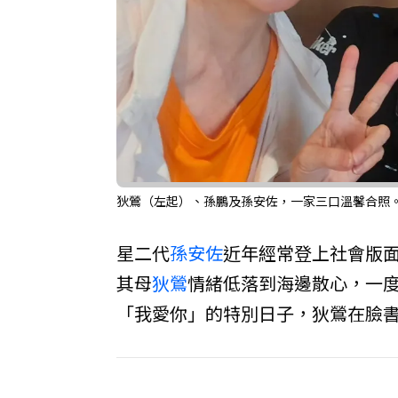
狄鶯（左起）、孫鵬及孫安佐，一家三口溫馨合照
星二代
孫安佐
近年經常登上社會版面
其母
狄鶯
情緒低落到海邊散心，一度
「我愛你」的特別日子，狄鶯在臉書