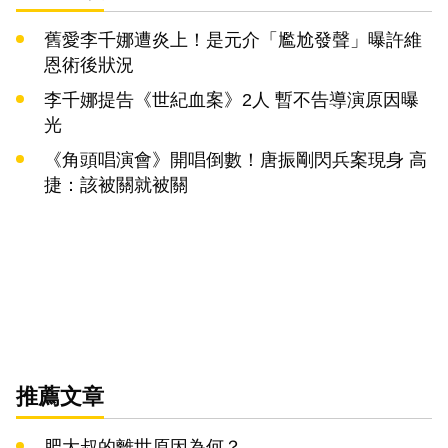
舊愛李千娜遭炎上！是元介「尷尬發聲」曝許維
恩術後狀況
李千娜提告《世紀血案》2人 暫不告導演原因曝
光
《角頭唱演會》開唱倒數！唐振剛閃兵案現身 高
捷：該被關就被關
推薦文章
肥大叔的離世原因為何？