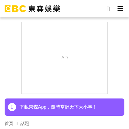
劉真
影片
于朦朧
ian
網紅
7-eleven
女優
謝侑芯
下載東森App，隨時掌握天下大小事！
首頁
話題