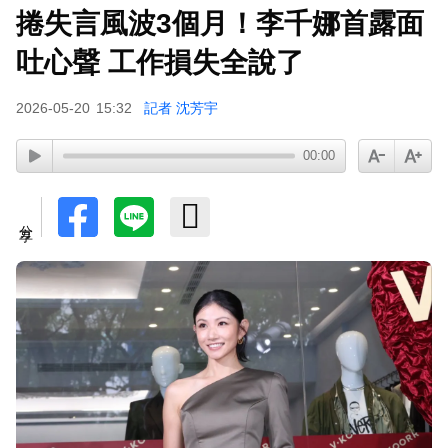
捲失言風波3個月！李千娜首露面
吐心聲 工作損失全說了
2026-05-20
15:32
記者 沈芳宇
00:00
分享