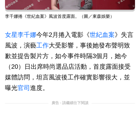
李千娜捲《世紀血案》風波首度露面。（圖／東森娛樂）
女星
李千娜
今年2月捲入電影《
世紀血案
》失言
風波，演藝
工作
大受影響，事後她發布聲明致
歉並提告製片方，如今事件時隔3個月，她今
（20）日出席時尚選品店活動，首度露面接受
媒體訪問，坦言風波後工作確實影響很大，並
曝光
官司
進度。
廣告 - 請繼續往下閱讀