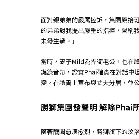
面對親弟弟的嚴厲控訴，集團原接班
的弟弟對我提出嚴重的指控，聲稱
未發生過。」
當時，妻子Mild為捍衛老公，也在
鍵錄音帶，證實Phai確實在對話中
變，在臉書上宣布與丈夫分居，並公
勝獅集團發聲明 解除Phai
隨著醜聞愈演愈烈，勝獅旗下的汶洛