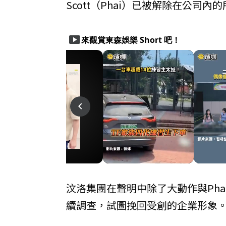
Scott（Phai）已被解除在公司內
smart_display
來觀賞東森娛樂 Short 吧！
play_arrow
play_arrow
navigate_before
汶洛集團在聲明中除了大動作與Ph
續調查，試圖挽回受創的企業形象