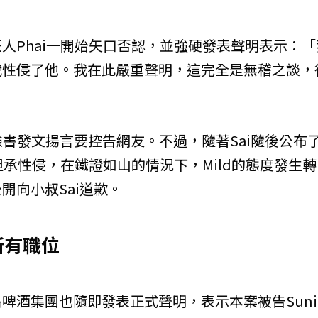
人Phai一開始矢口否認，並強硬發表聲明表示：「
我性侵了他。我在此嚴重聲明，這完全是無稽之談，
臉書發文揚言要控告網友。不過，隨著Sai隨後公布
坦承性侵，在鐵證如山的情況下，Mild的態度發生轉
開向小叔Sai道歉。
所有職位
啤酒集團也隨即發表正式聲明，表示本案被告Suni