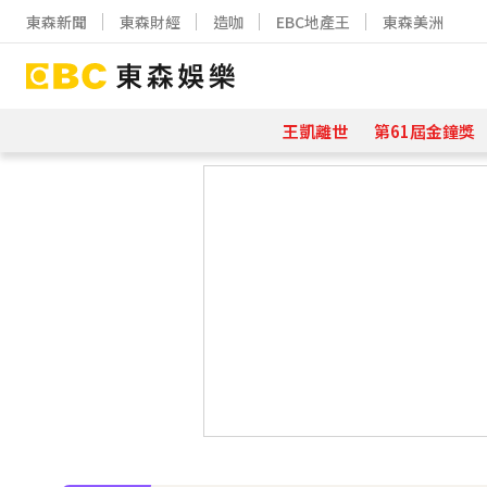
東森新聞
東森財經
造咖
EBC地產王
東森美洲
王凱離世
第61屆金鐘獎
下載東森App，隨時掌握天下大小事
寬魚營收衰退 「點名王心凌、楊丞