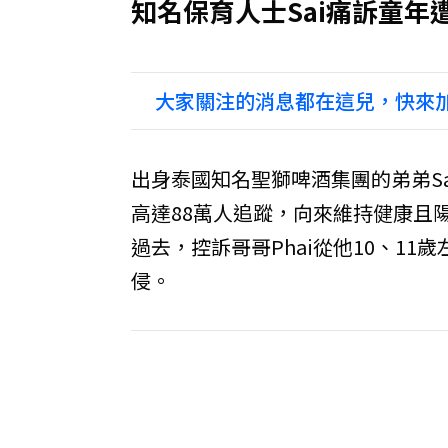
知名保育人士Sai痛訴童年
大家關注的消息都在這兒，快來加
出身泰國知名聖獅啤酒集團的弟弟Sai
高達88萬人追蹤，向來維持健康且
過去，控訴哥哥Phai從他10、1
侵。