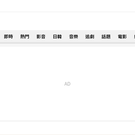
即時
熱門
影音
日韓
音樂
追劇
話題
電影
！
琳」網笑翻：太誠實
20分鐘前