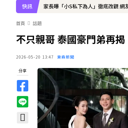
快訊
家長曝「小S私下為人」徹底改觀 網
下載東森App，隨時掌握天下大小事
首頁
話題
寬魚營收衰退 「點名王心凌、楊丞
不只親哥 泰國豪門弟再揭
2026-05-20
13:47
東森新聞
分享