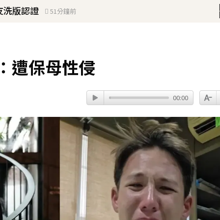
友洗版認證
51分鐘前
！
琳」網笑翻：太誠實
20分鐘前
：遭保母性侵
00:00