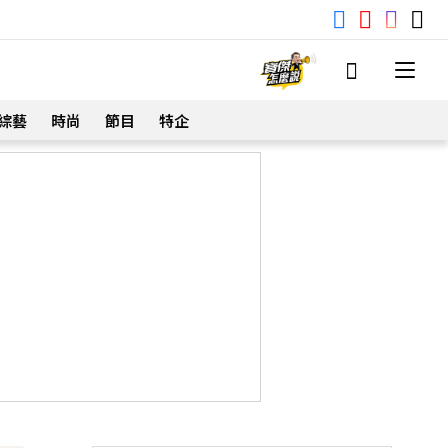
綜藝
時尚
節目
特企