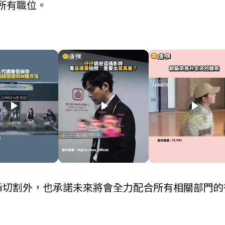
的所有職位。
play_arrow
play_arrow
play_arrow
ai切割外，也承諾未來將會全力配合所有相關部門的
。