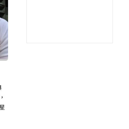
爆
，
星