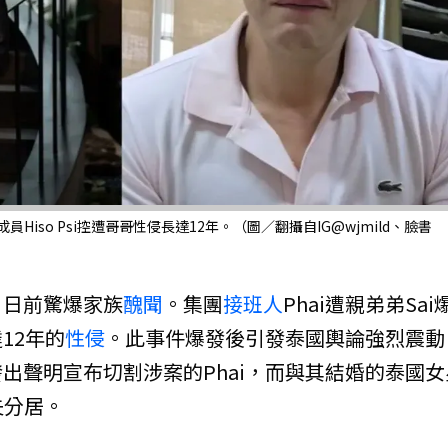
Hiso Psi控遭哥哥性侵長達12年。（圖／翻攝自IG@wjmild、臉書
」日前驚爆家族
醜聞
。集團
接班人
Phai遭親弟弟Sai
12年的
性侵
。此事件爆發後引發泰國輿論強烈震動
出聲明宣布切割涉案的Phai，而與其結婚的泰國女
夫分居。