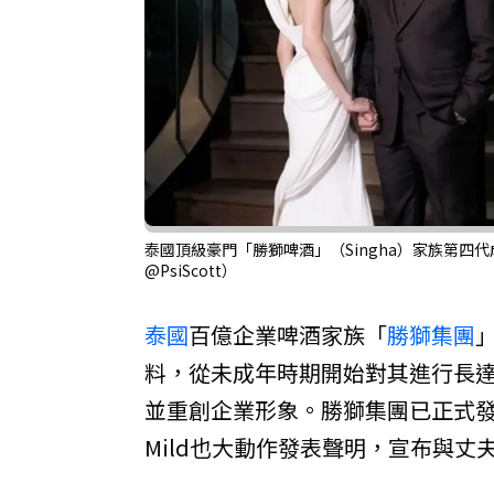
泰國頂級豪門「勝獅啤酒」（Singha）家族第四代成員
@PsiScott）
泰國
百億企業啤酒家族「
勝獅集團
料，從未成年時期開始對其進行長達
並重創企業形象。勝獅集團已正式發
Mild也大動作發表聲明，宣布與丈