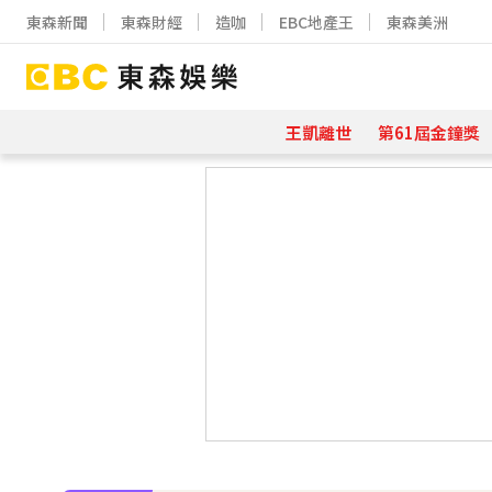
東森新聞
東森財經
造咖
EBC地產王
東森美洲
王凱離世
第61屆金鐘獎