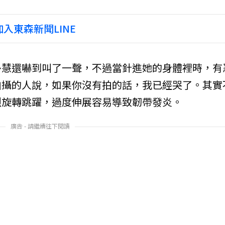
入東森新聞LINE
多慧還嚇到叫了一聲，不過當針進她的身體裡時，有
拍攝的人說，如果你沒有拍的話，我已經哭了。其實
烈旋轉跳躍，過度伸展容易導致韌帶發炎。
廣告 - 請繼續往下閱讀