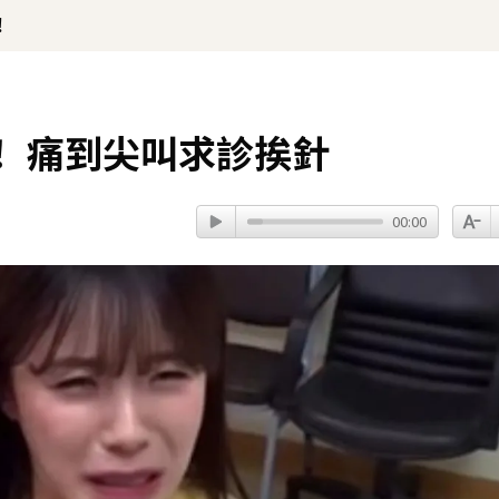
！
！ 痛到尖叫求診挨針
00:00