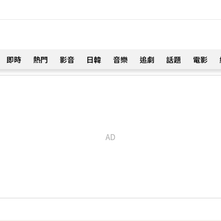
即時
熱門
影音
日韓
音樂
追劇
話題
電影