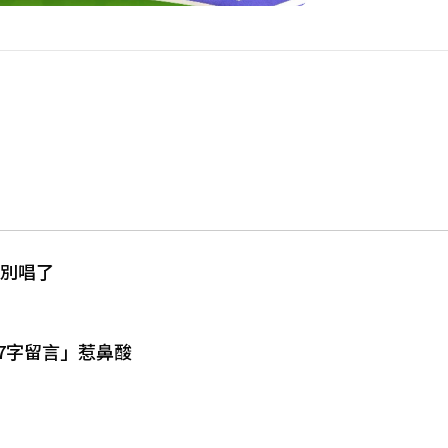
0別唱了
7字留言」惹鼻酸