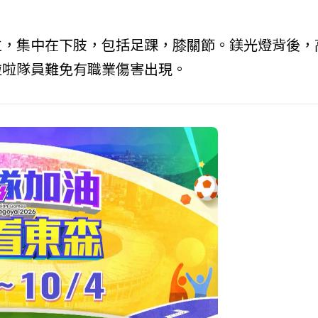
位，集中在下肢，包括足踝，膝關節。鎂光燈背後，
啦啦隊員難免有職業傷害出現。