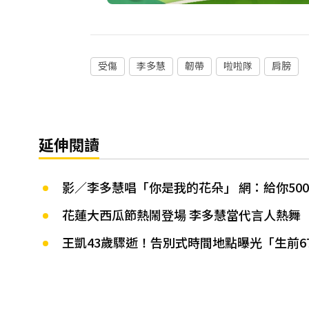
受傷
李多慧
韌帶
啦啦隊
肩膀
延伸閱讀
影／李多慧唱「你是我的花朵」 網：給你50
花蓮大西瓜節熱鬧登場 李多慧當代言人熱舞
王凱43歲驟逝！告別式時間地點曝光「生前6