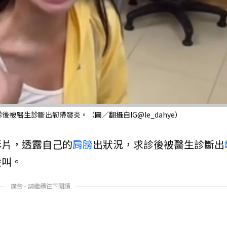
被醫生診斷出韌帶發炎。（圖／翻攝自IG@le_dahye）
影片，透露自己的
肩膀
出狀況，求診後被醫生診斷出
尖叫。
廣告 - 請繼續往下閱讀