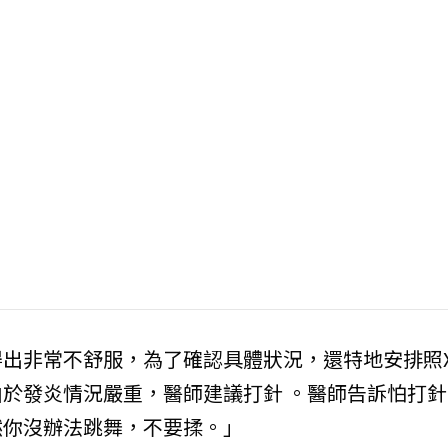
出非常不舒服，為了確認具體狀況，還特地安排照
於發炎情況嚴重，醫師建議打針 。醫師告訴怕打針
然你沒辦法跳舞，不要揉。」