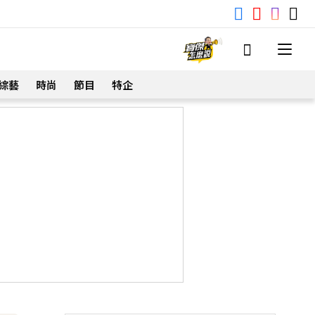
綜藝
時尚
節目
特企