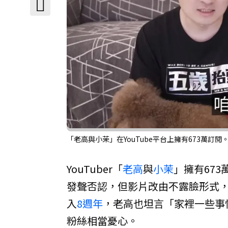
「老高與小茉」在YouTube平台上擁有673萬訂閱。
YouTuber「
老高
與
小茉
」擁有67
發聲否認，但影片改由不露臉形式
入
8週年
，老高也坦言「家裡一些事
粉絲相當憂心。