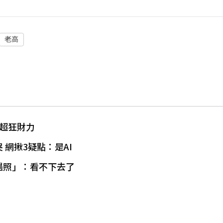
老高
茉超狂財力
網揪3疑點：是AI
遇照」：看不下去了