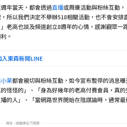
道週年當天，都會透過
直播
或周邊活動與粉絲互動，
，所以我們決定不舉辦518相關活動，也不會安排
」老高也談及頻道創立8週年的心情，感謝觀眾一
順利。
入東森新聞LINE
與小茉
都會親切與粉絲互動，如今宣布暫停的消息曝
真的怪怪的」、「身為好幾年的老高付費會員，真的
直播的人」、「當網路世界開始在陰謀論時，通常最
廣告 - 請繼續往下閱讀