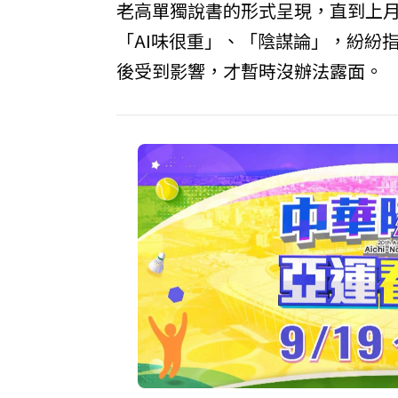
老高單獨說書的形式呈現，直到上
「AI味很重」、「陰謀論」，紛紛
後受到影響，才暫時沒辦法露面。