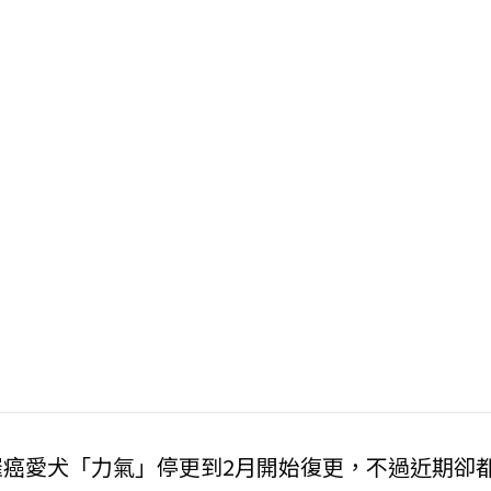
癌愛犬「力氣」停更到2月開始復更，不過近期卻