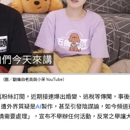
（圖／翻攝自老高與小茉 YouTube）
3萬粉絲訂閱，近期接連爆出婚變、逃稅等傳聞，事後
，遭外界質疑是
AI
製作，甚至引發陰謀論，如今頻道
情需要處理」，宣布不舉辦任何活動，反常之舉讓