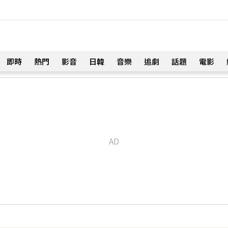
即時
熱門
影音
日韓
音樂
追劇
話題
電影