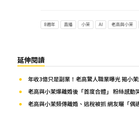
8週年
直播
小茉
AI
老高與小茉
延伸閱讀
年收3億只是副業！老高驚人職業曝光 揭小
老高與小茉爆離婚後「首度合體」 粉絲感動哭 
老高與小茉頻傳離婚、逃稅被抓 網友曬「偶