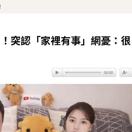
！
消！突認「家裡有事」網憂：很
00:00