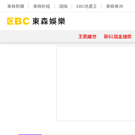
東森新聞
東森財經
造咖
EBC地產王
東森美洲
王凱離世
第61屆金鐘獎