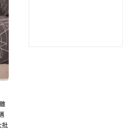
雖
邁
大批