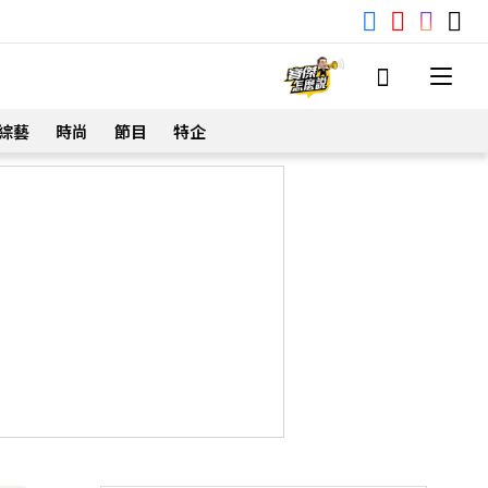
綜藝
時尚
節目
特企