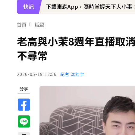
快訊
下載東森App，隨時掌握天下大小事
首頁
話題
老高與小茉8週年直播取
不尋常
2026-05-19
12:56
記者 沈芳宇
分享