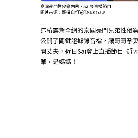
泰國豪門性侵案內幕，Sai登直播節目
圖片來源：翻攝自YT@โหนกระแส
這樁震驚全網的泰國豪門兄弟性侵案，
公開了關鍵證據錄音檔，讓哥哥孕妻
開丈夫，近日Sai登上直播節目《โ
草，是媽媽！