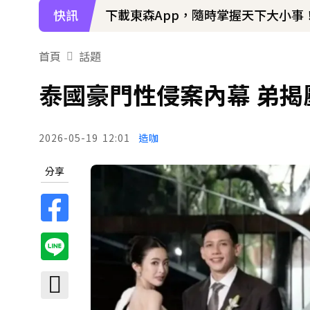
快訊
70歲鋼吉他大師湯米德塔莫驟逝 妻
首頁
話題
泰國豪門性侵案內幕 弟
2026-05-19
12:01
造咖
分享