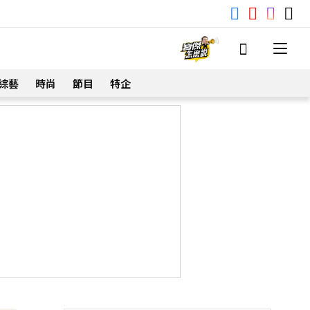
綜藝
時尚
節目
特企