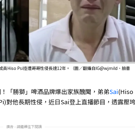
Hiso Psi控遭哥哥性侵長達12年。（圖／翻攝自IG@wjmild、臉書
網！「勝獅」啤酒品牌爆出家族醜聞，弟弟
Sai
(Hiso
so Pi)對他長期性侵，近日Sai登上直播節目，透露壓
廣告 - 請繼續往下閱讀