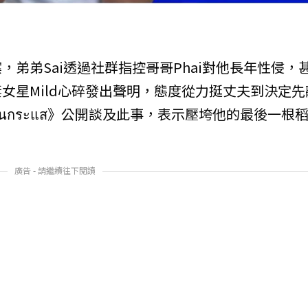
弟弟Sai透過社群指控哥哥Phai對他長年性侵，
女星Mild心碎發出聲明，態度從力挺丈夫到決定先
หนกระแส》公開談及此事，表示壓垮他的最後一根
廣告 - 請繼續往下閱讀