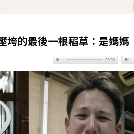
淚喊：永遠是我一生摯愛
揭壓垮的最後一根稻草：是媽媽
00:00