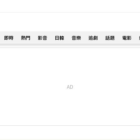
即時
熱門
影音
日韓
音樂
追劇
話題
電影
！
淚喊：永遠是我一生摯愛
 台大回應了
！