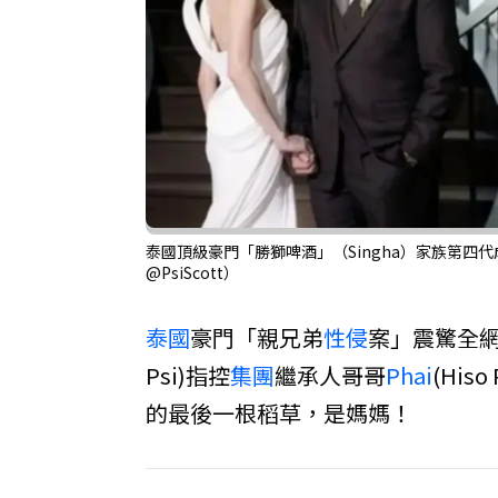
泰國頂級豪門「勝獅啤酒」（Singha）家族第四代成員
@PsiScott）
泰國
豪門「親兄弟
性侵
案」震驚全
Psi)指控
集團
繼承人哥哥
Phai
(Hi
的最後一根稻草，是媽媽！