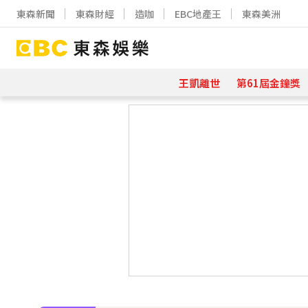
東森新聞
東森財經
造咖
EBC地產王
東森美洲
王凱離世
第61屆金鐘獎
下載東森App，隨時掌握天下大小事
70歲鋼吉他大師湯米德塔莫驟逝 妻
姜厚任小24歲女友「3碩1博」造假？
下載東森App，隨時掌握天下大小事