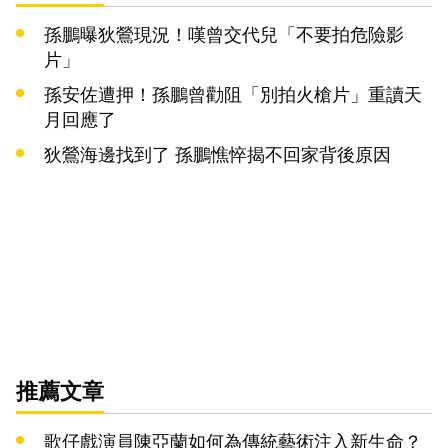
孫鵬曝狄鶯現況！嘆曾交代兒「不要拍危險影
片」
孫安佐遭押！孫鵬曾勸阻「別拍火槍片」重讀天
月回應了
狄鶯海邊找到了 孫鵬憔悴揭不回家背後原因
推薦文章
歌仔戲演員陳亞蘭如何為傳統藝術注入新生命？