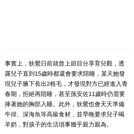
事實上，狄鶯日前就曾上節目分享育兒觀，透
露兒子直到15歲時都還會要求陪睡，某天她發
現兒子腋下長出2根毛，才發現對方已經進入青
春期，拒絕再陪睡，甚至孫安佐11歲時仍需要
捧著她的胸部入睡。此外，狄鶯也會天天準備
牛排、深海魚等高級食材，並早晚要求兒子喝
羊奶，對孩子的生活瑣事幾乎親力親為。