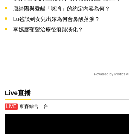
唐綺陽與愛貓「咪將」的約定內容為何？
Lu爸談到女兒出嫁為何會鼻酸落淚？
李嫣唇顎裂治療後痕跡淡化？
Powered by
Mlytics AI
Live直播
東森綜合二台