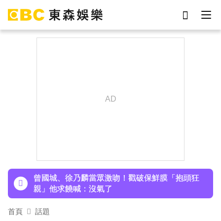
劉真
影片
于朦朧
ian
7-eleven
網紅
女優
謝侑芯
下載東森App，隨時掌握天下大小事！
孫淑媚首登JJA音樂節！被范曉萱1句話打動 放話
秀超狂腹肌
曾國城、徐乃麟當眾激吻！戳破保鮮膜「抱頭狂
親」他求饒喊：沒氣了
首頁
話題
下載東森App，隨時掌握天下大小事！