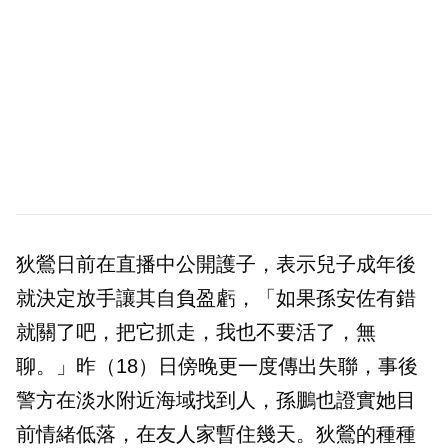
狄鶯日前在直播中公開護子，表示兒子成年後
就決定放手讓其自負盈虧，「如果孫安佐有錯
就關了吧，把它抓走，我也不要活了，無
聊。」昨（18）日傍晚更一度傳出失聯，事後
警方在淡水附近海域找到人，孫鵬也證實她目
前情緒低落，在友人家暫住幾天。狄鶯的種種