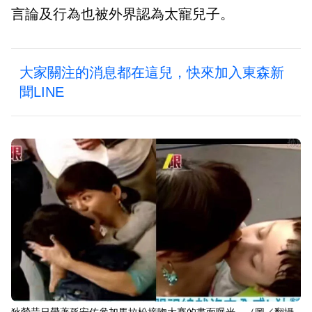
言論及行為也被外界認為太寵兒子。
大家關注的消息都在這兒，快來加入東森新
聞LINE
狄鶯昔日帶著孫安佐參加馬拉松接吻大賽的畫面曝光。（圖／翻攝