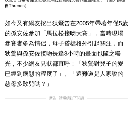
自Threads）
如今又有網友挖出狄鶯曾在2005年帶著年僅5歲
的孫安佐參加「馬拉松接吻大賽」，當時現場
參賽者多為情侶，母子搭檔格外引起關注，而
狄鶯與孫安佐接吻長達3小時的畫面也隨之曝
光，不少網友見狀都直呼：「狄鶯對兒子的愛
已經到病態的程度了」、「這難道是人家說的
慈母多敗兒嗎？」
廣告 - 請繼續往下閱讀