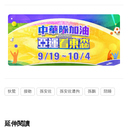
狄鶯
接吻
孫安佐
孫安佐遭拘
孫鵬
陪睡
延伸閱讀