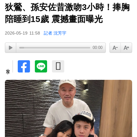
狄鶯、孫安佐昔激吻3小時！捧胸
孫淑媚首登JJA音樂節！被范曉萱1句話打動 放話
秀超狂腹肌
陪睡到15歲 震撼畫面曝光
2026-05-19
11:58
記者 沈芳宇
00:00
分享