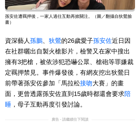
孫安佐遭羈押後，一家人過往互動再掀關注。（圖／翻攝自狄鶯臉
書）
資深藝人
孫鵬
、
狄鶯
的26歲愛子
孫安佐
近日因
在社群曬出自製火槍影片，檢警又在家中搜出
擁有3把槍，被依涉犯恐嚇公眾、槍砲等罪嫌裁
定羈押禁見。事件爆發後，有網友挖出狄鶯日
前帶著孫安佐參加「馬拉松
接吻
大賽」的畫
面，更曾透露孫安佐直到15歲時都還會要求
陪
睡
，母子互動再度引發討論。
廣告 - 請繼續往下閱讀