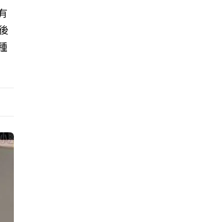
有
後
種