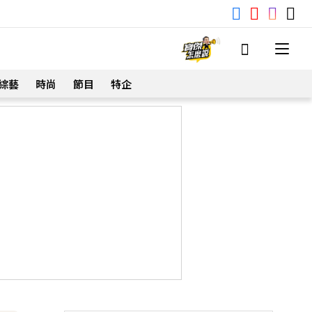
綜藝
時尚
節目
特企