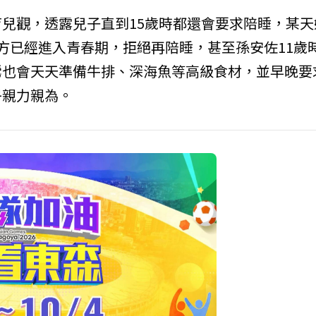
兒觀，透露兒子直到15歲時都還會要求陪睡，某天
方已經進入青春期，拒絕再陪睡，甚至孫安佐11歲
鶯也會天天準備牛排、深海魚等高級食材，並早晚要
乎親力親為。