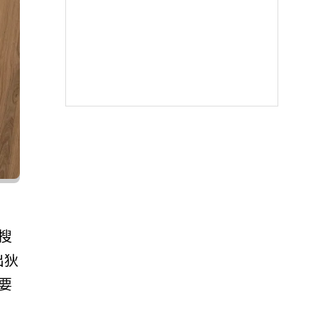
搜
出狄
要