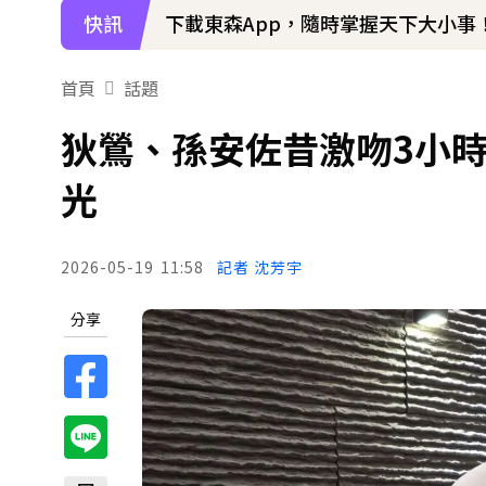
快訊
下載東森App，隨時掌握天下大小事
首頁
話題
狄鶯、孫安佐昔激吻3小時
光
2026-05-19
11:58
記者 沈芳宇
分享