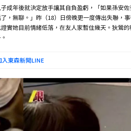
兒子成年後就決定放手讓其自負盈虧，「如果孫安佐
了，無聊。」昨（18）日傍晚更一度傳出失聯，事
也證實她目前情緒低落，在友人家暫住幾天。狄鶯的
子。
入東森新聞LINE