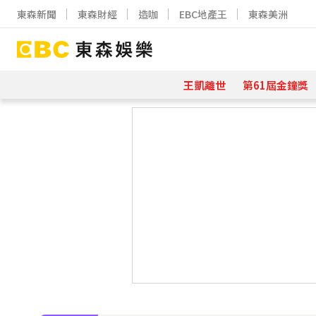
東森新聞
東森財經
造咖
EBC地產王
東森美洲
王凱離世
第61屆金鐘獎