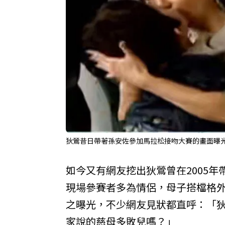
狄鶯昔日帶著孫安佐參加馬拉松接吻大賽的畫面曝光。
如今又有網友挖出狄鶯曾在2005
現場參賽者多為情侶，母子搭檔格外
之曝光，不少網友見狀都直呼：「
家說的慈母多敗兒嗎？」