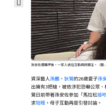
孫安佐遭羈押後，一家人過往互動再掀關注。（圖
資深藝人
孫鵬
、
狄鶯
的26歲愛子
孫
出擁有3把槍，被依涉犯恐嚇公眾、
鶯日前帶著孫安佐參加「馬拉松
接
求
陪睡
，母子互動再度引發討論。