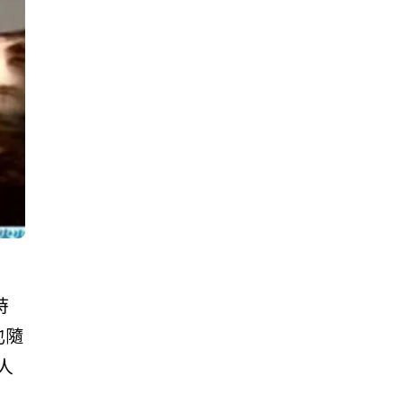
時
也隨
人