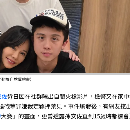
／翻攝自狄鶯臉書）
安佐
近日因在社群曬出自製火槍影片，檢警又在家中
槍砲等罪嫌裁定羈押禁見。事件爆發後，有網友挖
吻
大賽」的畫面，更曾透露孫安佐直到15歲時都還會