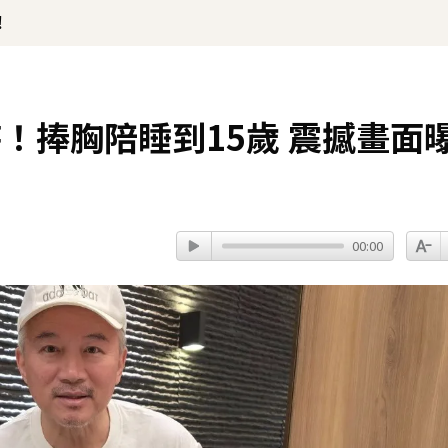
！
！捧胸陪睡到15歲 震撼畫面
00:00