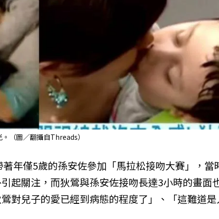
（圖／翻攝自Threads）
年帶著年僅5歲的孫安佐參加「馬拉松接吻大賽」，當
引起關注，而狄鶯與孫安佐接吻長達3小時的畫面
狄鶯對兒子的愛已經到病態的程度了」、「這難道是