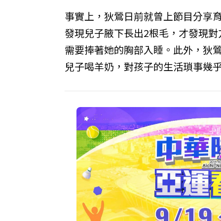
事實上，狄鶯日前就曾上節目分享育
發現兒子腋下長出2根毛，才發現對
需要捧著她的胸部入睡。此外，狄
兒子喝羊奶，對孩子的生活瑣事幾