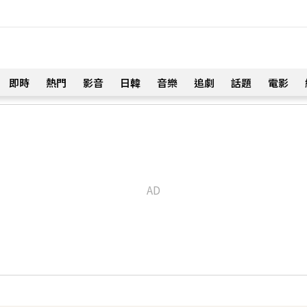
即時
熱門
影音
日韓
音樂
追劇
話題
電影