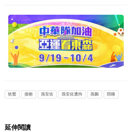
狄鶯
接吻
孫安佐
孫安佐遭拘
孫鵬
陪睡
延伸閱讀