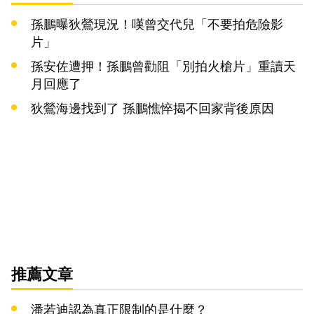
孫鵬曝狄鶯現況！嘆曾交代兒「不要拍危險影
片」
孫安佐遭押！孫鵬曾勸阻「別拍火槍片」重讀天
月回應了
狄鶯海邊找到了 孫鵬憔悴揭不回家背後原因
推薦文章
潘若迪認為真正限制的是什麼？