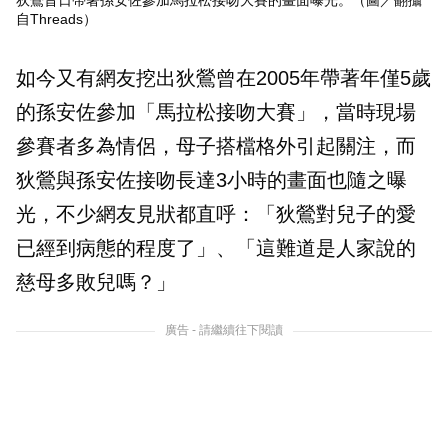
自Threads）
如今又有網友挖出狄鶯曾在2005年帶著年僅5歲
的孫安佐參加「馬拉松接吻大賽」，當時現場
參賽者多為情侶，母子搭檔格外引起關注，而
狄鶯與孫安佐接吻長達3小時的畫面也隨之曝
光，不少網友見狀都直呼：「狄鶯對兒子的愛
已經到病態的程度了」、「這難道是人家說的
慈母多敗兒嗎？」
廣告 - 請繼續往下閱讀