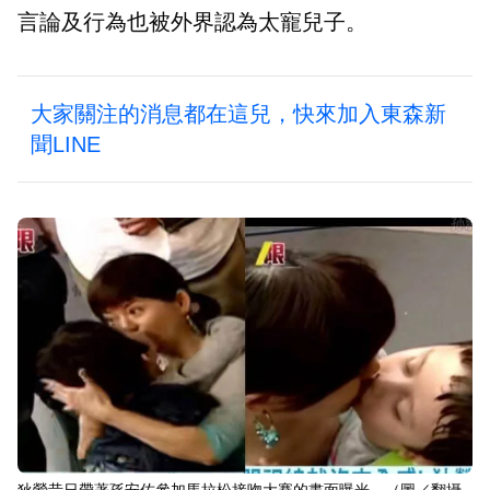
言論及行為也被外界認為太寵兒子。
大家關注的消息都在這兒，快來加入東森新
聞LINE
狄鶯昔日帶著孫安佐參加馬拉松接吻大賽的畫面曝光。（圖／翻攝