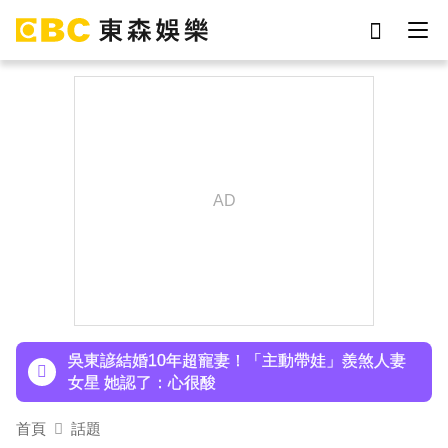
劉真
影片
7-eleven
女優
ian
網紅
謝侑芯
于朦朧
下載東森App，隨時掌握天下大小事！
42歲情色女星要結婚了！甜嫁「前職棒選手」浪
漫告白：迅速奪走我的心
吳東諺結婚10年超寵妻！「主動帶娃」羨煞人妻
女星 她認了：心很酸
八點檔女神美照遭放大腳趾！被酸「暗沉皺褶」本
首頁
話題
人無奈回應