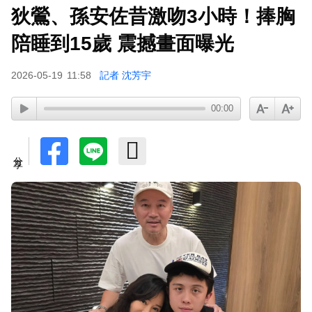
狄鶯、孫安佐昔激吻3小時！捧胸
下載東森App，隨時掌握天下大小事！
陪睡到15歲 震撼畫面曝光
42歲情色女星要結婚了！甜嫁「前職棒選手」浪
2026-05-19
11:58
記者 沈芳宇
漫告白：迅速奪走我的心
00:00
分享