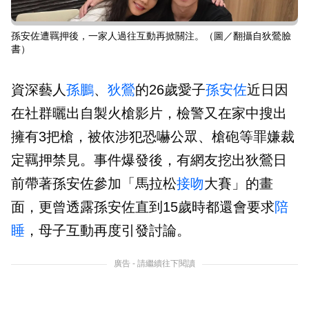
孫安佐遭羈押後，一家人過往互動再掀關注。（圖／翻攝自狄鶯臉
書）
資深藝人
孫鵬
、
狄鶯
的26歲愛子
孫安佐
近日因
在社群曬出自製火槍影片，檢警又在家中搜出
擁有3把槍，被依涉犯恐嚇公眾、槍砲等罪嫌裁
定羈押禁見。事件爆發後，有網友挖出狄鶯日
前帶著孫安佐參加「馬拉松
接吻
大賽」的畫
面，更曾透露孫安佐直到15歲時都還會要求
陪
睡
，母子互動再度引發討論。
廣告 - 請繼續往下閱讀