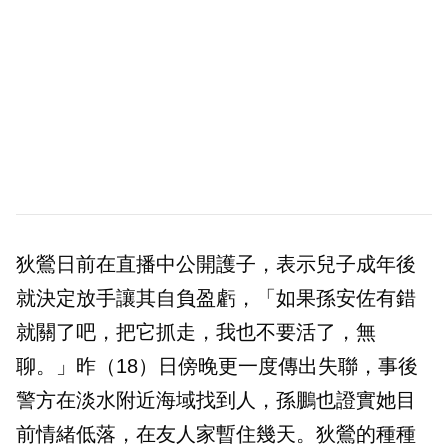
狄鶯日前在直播中公開護子，表示兒子成年後
就決定放手讓其自負盈虧，「如果孫安佐有錯
就關了吧，把它抓走，我也不要活了，無
聊。」昨（18）日傍晚更一度傳出失聯，事後
警方在淡水附近海域找到人，孫鵬也證實她目
前情緒低落，在友人家暫住幾天。狄鶯的種種