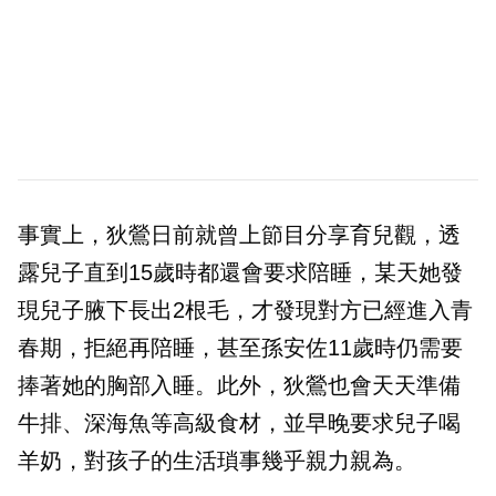
事實上，狄鶯日前就曾上節目分享育兒觀，透
露兒子直到15歲時都還會要求陪睡，某天她發
現兒子腋下長出2根毛，才發現對方已經進入青
春期，拒絕再陪睡，甚至孫安佐11歲時仍需要
捧著她的胸部入睡。此外，狄鶯也會天天準備
牛排、深海魚等高級食材，並早晚要求兒子喝
羊奶，對孩子的生活瑣事幾乎親力親為。