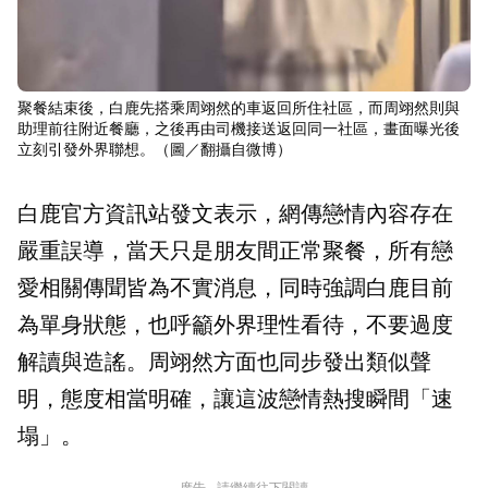
聚餐結束後，白鹿先搭乘周翊然的車返回所住社區，而周翊然則與
助理前往附近餐廳，之後再由司機接送返回同一社區，畫面曝光後
立刻引發外界聯想。（圖／翻攝自微博）
白鹿官方資訊站發文表示，網傳戀情內容存在
嚴重誤導，當天只是朋友間正常聚餐，所有戀
愛相關傳聞皆為不實消息，同時強調白鹿目前
為單身狀態，也呼籲外界理性看待，不要過度
解讀與造謠。周翊然方面也同步發出類似聲
明，態度相當明確，讓這波戀情熱搜瞬間「速
塌」。
廣告 - 請繼續往下閱讀