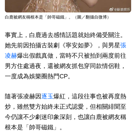
白鹿被網友稱根本是「帥哥磁鐵」。（圖／翻攝自微博）
事實上，白鹿過去感情話題就始終備受關注。
她先前因拍攝古裝劇《寧安如夢》，與男星
張
凌赫
爆出假戲真做，當時不只被拍到兩度前往
男方住處過夜，還被網友抓包穿同款情侶鞋，
一度成為娛樂圈熱門CP。
隨著張凌赫因
逐玉
爆紅，這段往事也被再度熱
炒，雖然雙方始終未正式認愛，但相關緋聞至
今仍讓不少劇迷印象深刻，也讓白鹿被網友稱
根本是「帥哥磁鐵」。