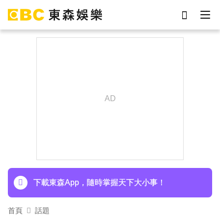
劉真
影片
于朦朧
ian
7-eleven
網紅
女優
謝侑芯
下載東森App，隨時掌握天下大小事！
首頁
話題