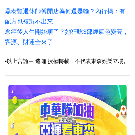
鼎泰豐退休師傅開店為何還是輸？內行揭：有
配方也複製不出來
念經後人生開始順了？她狂唸3部經氣色變亮，
客源、財運全來了
•以上言論由 造咖 授權轉載，不代表東森娛樂立場。