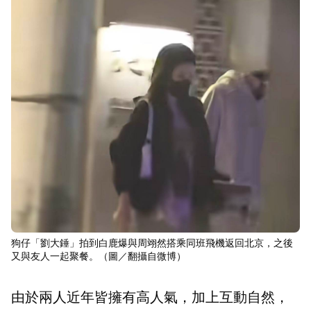
狗仔「劉大錘」拍到白鹿爆與周翊然搭乘同班飛機返回北京，之後
又與友人一起聚餐。（圖／翻攝自微博）
由於兩人近年皆擁有高人氣，加上互動自然，