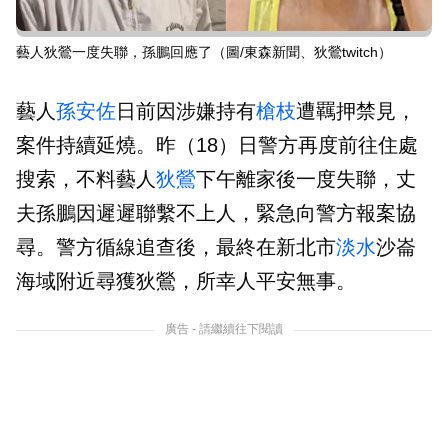
藝人狄鶯一度失聯，孫鵬回應了（圖/東森新聞、狄鶯twitch）
藝人
孫安佐
日前因涉嫌持有
槍枝
遭羈押禁見，
案件持續延燒。昨（18）日警方再度前往住處
搜索，不料藝人
狄鶯
下午離家後一度失聯，丈
夫孫鵬因遲遲聯繫不上人，緊急向警方報案協
尋。警方循線追查後，最終在新北市
淡水
沙崙
海域附近尋獲狄鶯，所幸人平安無事。
廣告 - 請繼續往下閱讀