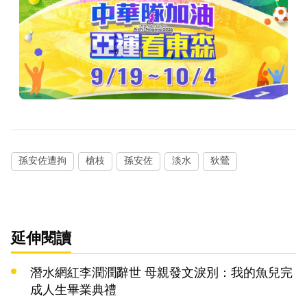
孫安佐遭拘
槍枝
孫安佐
淡水
狄鶯
延伸閱讀
潛水網紅李潤潤辭世 母親發文淚別：我的魚兒完
成人生畢業典禮