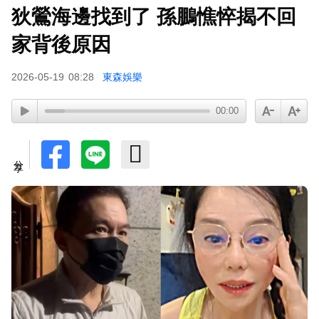
狄鶯海邊找到了 孫鵬憔悴揭不回
家背後原因
2026-05-19
08:28
東森娛樂
00:00
分享