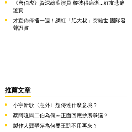
《唐伯虎》資深綠葉演員 黎彼得病逝...好友悲痛
證實
才宣佈停播一週！網紅「肥大叔」突離世 團隊發
聲證實
推薦文章
小宇新歌〈意外〉想傳達什麼意境？
蔡阿嘎與二伯為何未正面回應抄襲爭議？
製作人龔翠萍為何要王凱不用再來？