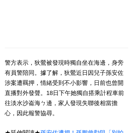
警方表示，狄鶯被發現時獨自坐在海邊，身旁
有員警陪同。據了解，狄鶯近日因兒子孫安佐
涉案遭羈押，情緒受到不小影響，日前也曾開
直播對外發聲。18日下午她獨自搭乘計程車前
往淡水沙崙海ㄅ邊，家人發現失聯後相當擔
心，因此報警協尋。
★延伸閱讀★
孫安佐遭押！孫鵬曾勸阻「別拍