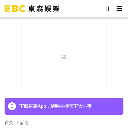
劉真
影片
7-eleven
網紅
女優
ian
于朦朧
謝侑芯
下載東森App，隨時掌握天下大小事！
首頁
話題