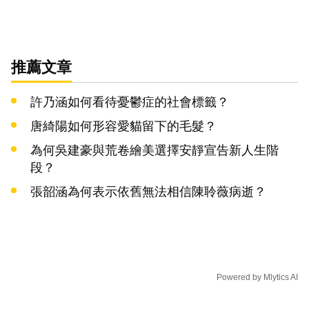
推薦文章
許乃涵如何看待憂鬱症的社會標籤？
唐綺陽如何形容愛貓留下的毛髮？
為何吳建豪與荒卷繪美選擇安靜宣告新人生階
段？
張韶涵為何表示依舊無法相信陳聆薇病逝？
Powered by
Mlytics AI