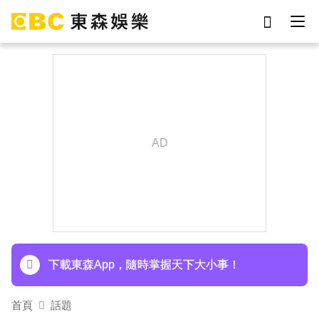
劉真
影片
于朦朧
ian
網紅
7-eleven
女優
謝侑芯
下載東森App，隨時掌握天下大小事！
首頁
話題