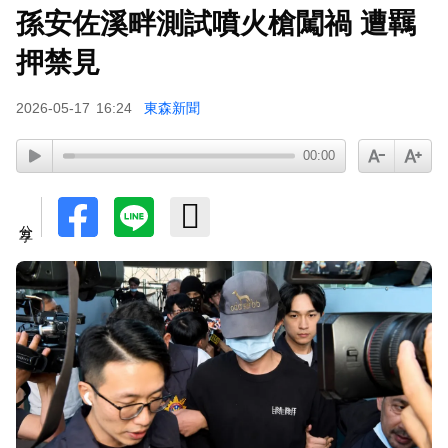
孫安佐溪畔測試噴火槍闖禍 遭羈
押禁見
2026-05-17
16:24
東森新聞
00:00
分享