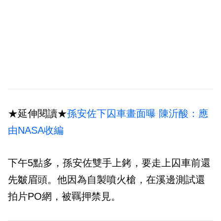
★延伸閱讀★
孫安佐下囚車畫面曝 陳沂酸：應
由NASA收編
下午5點多，孫安佐雙手上銬，要走上囚車前還
先皺眉頭。他因為自製噴火槍，在溪邊測試還
拍片PO網，被羈押禁見。