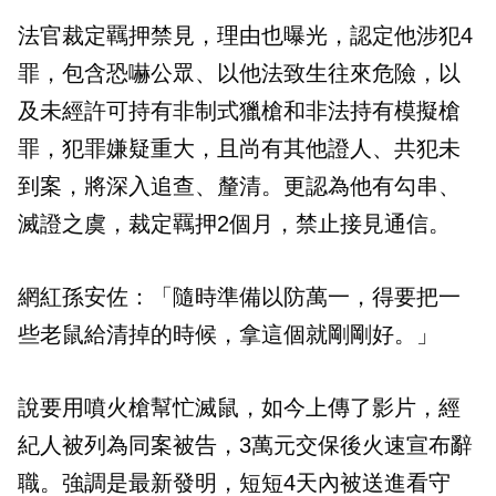
法官裁定羈押禁見，理由也曝光，認定他涉犯4
罪，包含恐嚇公眾、以他法致生往來危險，以
及未經許可持有非制式獵槍和非法持有模擬槍
罪，犯罪嫌疑重大，且尚有其他證人、共犯未
到案，將深入追查、釐清。更認為他有勾串、
滅證之虞，裁定羈押2個月，禁止接見通信。
網紅孫安佐：「隨時準備以防萬一，得要把一
些老鼠給清掉的時候，拿這個就剛剛好。」
說要用噴火槍幫忙滅鼠，如今上傳了影片，經
紀人被列為同案被告，3萬元交保後火速宣布辭
職。強調是最新發明，短短4天內被送進看守