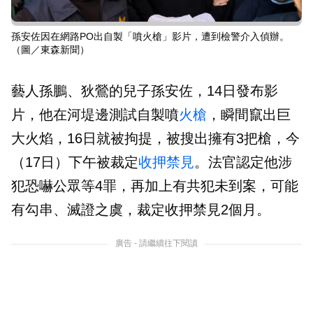
孫安佐因在網路PO出自製「噴火槍」影片，遭到檢警介入偵辦。
（圖／東森新聞）
藝人孫鵬、狄鶯的兒子孫安佐，14日發布影
片，他在河堤邊測試自製噴
火槍
，瞬間竄出巨
大火焰，16日就被拘提，被搜出擁有3把槍，今
（17日）下午被裁定
收押
禁見
。法官認定他涉
犯恐嚇公眾等4罪，再加上有共犯未到案，可能
有勾串、滅證之虞，裁定收押禁見2個月。
廣告 - 請繼續往下閱讀