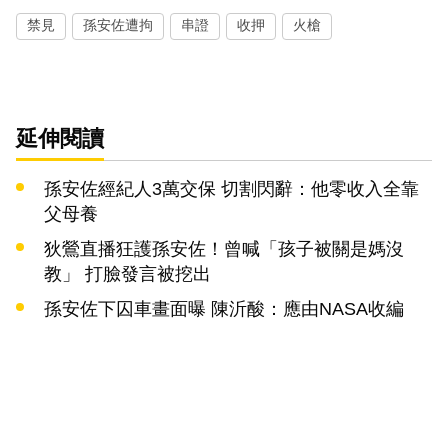
禁見
孫安佐遭拘
串證
收押
火槍
延伸閱讀
孫安佐經紀人3萬交保 切割閃辭：他零收入全靠
父母養
狄鶯直播狂護孫安佐！曾喊「孩子被關是媽沒
教」 打臉發言被挖出
孫安佐下囚車畫面曝 陳沂酸：應由NASA收編