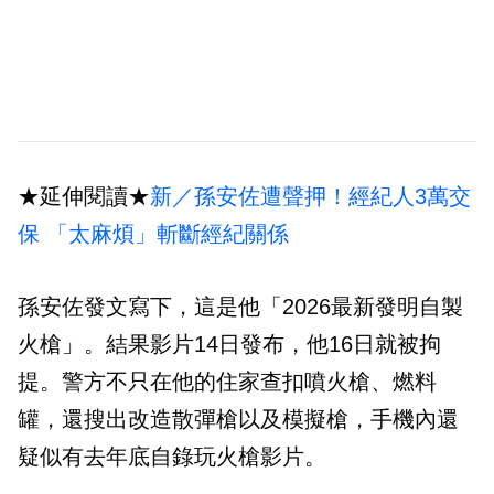
★延伸閱讀★
新／孫安佐遭聲押！經紀人3萬交
保 「太麻煩」斬斷經紀關係
孫安佐發文寫下，這是他「2026最新發明自製
火槍」。結果影片14日發布，他16日就被拘
提。警方不只在他的住家查扣噴火槍、燃料
罐，還搜出改造散彈槍以及模擬槍，手機內還
疑似有去年底自錄玩火槍影片。