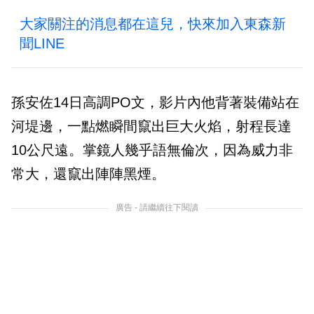
大家關注的消息都在這兒，快來加入東森新
聞LINE
孫安佐14日高調PO文，影片內他背著裝備站在
河堤邊，一點燃瞬間竄出巨大火焰，射程長達
10公尺遠。掌鏡人幾乎語無倫次，因為威力非
常大，還竄出陣陣黑煙。
廣告 - 請繼續往下閱讀