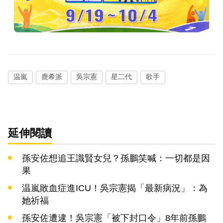
温嵐
鹿希派
吳宗憲
星二代
歌手
延伸閱讀
孫安佐想追王識賢女兒？孫鵬笑喊：一切都是因
果
温嵐敗血症進ICU！吳宗憲揭「最新病況」：為
她祈福
孫安佐遭逮！吳宗憲「被下封口令」8年前孫鵬