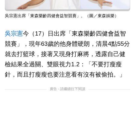
吳宗憲出席「東森樂齡四健會益智競賽」。（圖／東森娛樂）
吳宗憲
今（17）日出席「東森樂齡四健會益智
競賽」，現年63歲的他身體硬朗，清晨4點55分
就去打籃球，接著又現身打麻將，透露自己健
檢結果全過關、雙眼視力1.2：「不要打瘦瘦
針，而且打瘦瘦也要注意看有沒有被偷拍。」
廣告 - 請繼續往下閱讀