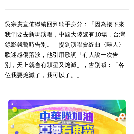
吳宗憲宣佈繼續回到歌手身分：「因為接下來
我們要去新馬演唱，中國大陸還有10場，台灣
錄影就暫時告別。」提到演唱會終曲〈離人〉
歌迷感傷落淚，他引用歌詞「有人說一次告
別，天上就會有顆星又熄滅」，告別喊：「各
位我要熄滅了，我可以了。」