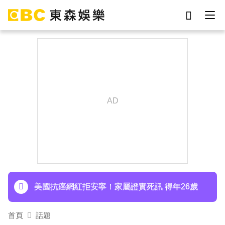
劉真
影片
7-eleven
女優
網紅
ian
于朦朧
謝侑芯
下載東森App，隨時掌握天下大小事！
涉製毒、跨國販毒！埃及女星被判死刑
美國抗癌網紅拒安寧！家屬證實死訊 得年26歲
寬魚營收衰退 「點名王心凌、楊丞琳」網笑翻：
首頁
話題
太誠實