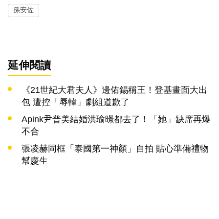
孫安佐
延伸閱讀
《21世紀大君夫人》邊佑錫稱王！登基畫面大出
包 遭控「辱韓」劇組道歉了
Apink尹普美結婚洪瑜暻都去了！「她」缺席再爆
不合
張凌赫同框「泰國第一神顏」自拍 貼心準備禮物
幫慶生