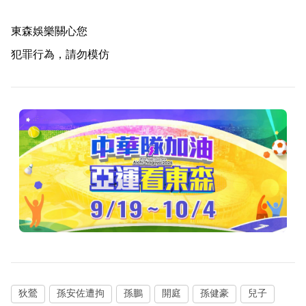
東森娛樂關心您
犯罪行為，請勿模仿
狄鶯
孫安佐遭拘
孫鵬
開庭
孫健豪
兒子