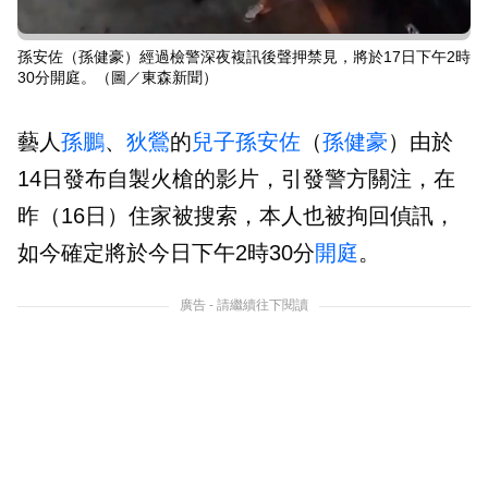
孫安佐（孫健豪）經過檢警深夜複訊後聲押禁見，將於17日下午2時
30分開庭。（圖／東森新聞）
藝人
孫鵬
、
狄鶯
的
兒子
孫安佐
（
孫健豪
）由於
14日發布自製火槍的影片，引發警方關注，在
昨（16日）住家被搜索，本人也被拘回偵訊，
如今確定將於今日下午2時30分
開庭
。
廣告 - 請繼續往下閱讀