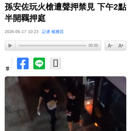
孫安佐玩火槍遭聲押禁見 下午2點
家長曝「小S私下為人」徹底改觀 網友洗版認證
半開羈押庭
下載東森App，隨時掌握天下大小事！
2026-05-17
10:23
記者 楊雅芸
00:00
涉製毒、跨國販毒！埃及女星被判死刑
分享