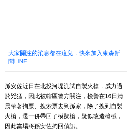
大家關注的消息都在這兒，快來加入東森新
聞LINE
孫安佐近日在北投河堤測試自製火槍，威力過
於兇猛，因此被轄區警方關注，檢警在16日清
晨帶著拘票、搜索票去到孫家，除了搜到自製
火槍，還一併帶回了模擬槍，疑似改造槍械，
因此當場將孫安佐拘回偵訊。