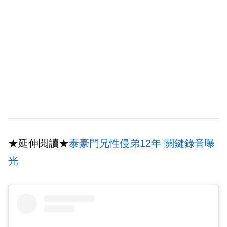
★延伸閱讀★
泰豪門兄性侵弟12年 關鍵錄音曝
光