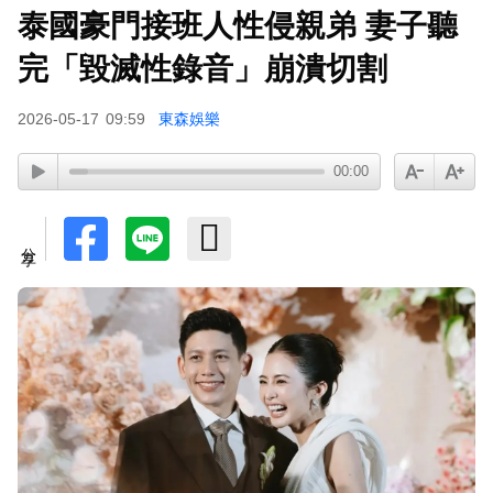
泰國豪門接班人性侵親弟 妻子聽
完「毀滅性錄音」崩潰切割
2026-05-17
09:59
東森娛樂
00:00
分享