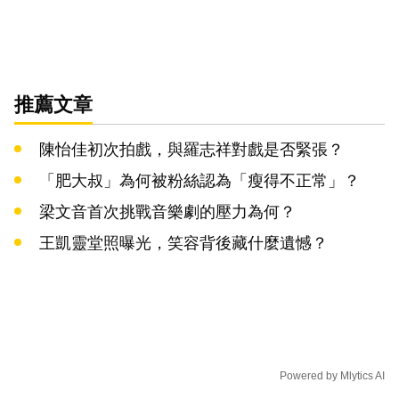
推薦文章
陳怡佳初次拍戲，與羅志祥對戲是否緊張？
「肥大叔」為何被粉絲認為「瘦得不正常」？
梁文音首次挑戰音樂劇的壓力為何？
王凱靈堂照曝光，笑容背後藏什麼遺憾？
Powered by
Mlytics AI