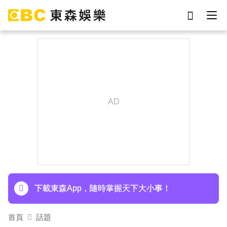
劉真
影片
于朦朧
女優
網紅
ian
7-eleven
謝侑芯
下載東森App，隨時掌握天下大小事！
埃及知名女星涉販毒！ 遭「判死刑」震撼社會
下載東森App，隨時掌握天下大小事！
首頁
話題
埃及知名女星涉販毒！ 遭「判死刑」震撼社會