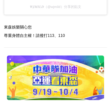
𝑾𝑱𝑴𝑰𝑳𝑫（@wjmild）分享的貼文
東森娛樂關心您
尊重身體自主權！請撥打113、110