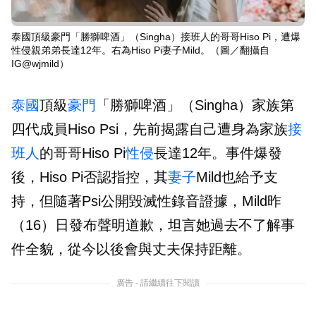
泰國頂級豪門「勝獅啤酒」（Singha）接班人的哥哥Hiso Pi，遭爆
性侵親弟弟長達12年。右為Hiso Pi妻子Mild。（圖／翻攝自
IG@wjmild）
泰國
頂級
豪門
「勝獅啤酒」（Singha）家族第
四代成員Hiso Psi，先前揭露自己遭身為家族
接
班人
的哥哥Hiso Pi
性侵
長達12年。事件爆發
後，Hiso Pi否認指控，其
妻子
Mild也給予支
持，但隨著Psi公開毀滅性錄音證據，Mild昨
（16）日發布聲明道歉，坦言她過去不了解事
件全貌，從今以後會與丈夫保持距離。
廣告 - 請繼續往下閱讀