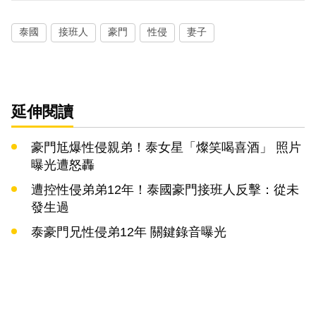
泰國
接班人
豪門
性侵
妻子
延伸閱讀
豪門尪爆性侵親弟！泰女星「燦笑喝喜酒」 照片
曝光遭怒轟
遭控性侵弟弟12年！泰國豪門接班人反擊：從未
發生過
泰豪門兄性侵弟12年 關鍵錄音曝光