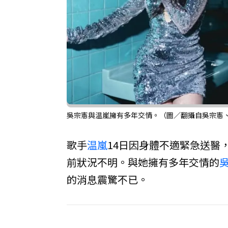
吳宗憲與温嵐擁有多年交情。（圖／翻攝自吳宗憲
歌手
温嵐
14日因身體不適緊急送醫
前狀況不明。與她擁有多年交情的
的消息震驚不已。