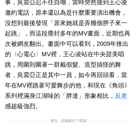
事，吳震亞忍不住自嘲，當時突然接到王心凌
邀約電話，原本還以為是什麼重要演出機會，
沒想到最後發現「原來她就是弄幾個胖子來一
起跳」，而這段塵封多年的MV畫面，近期也再
次被網友翻出。畫面中可以看到，2009年推出
的〈心電心〉MV裡，王心凌站在中央甜美唱
跳，周圍則圍著一群戴假髮、造型搞怪的舞
者，吳震亞正是其中一員，如今再回頭看，當
年在MV裡跳著可愛舞步的他，和現在《角頭》
系列裡滿身江湖味的「胖達」形象相比，
反差
感超級強烈。
廣告 - 請繼續往下閱讀