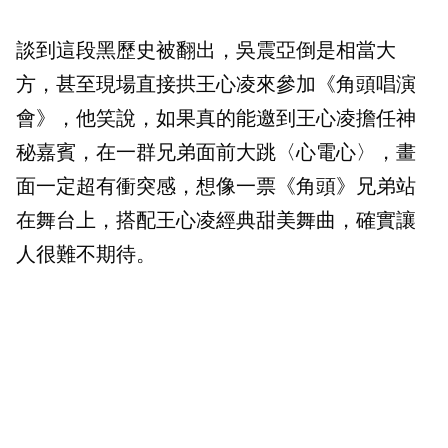
談到這段黑歷史被翻出，吳震亞倒是相當大
方，甚至現場直接拱王心凌來參加《角頭唱演
會》，他笑說，如果真的能邀到王心凌擔任神
秘嘉賓，在一群兄弟面前大跳〈心電心〉，畫
面一定超有衝突感，想像一票《角頭》兄弟站
在舞台上，搭配王心凌經典甜美舞曲，確實讓
人很難不期待。