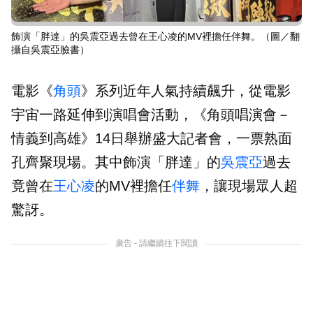
飾演「胖達」的吳震亞過去曾在王心凌的MV裡擔任伴舞。（圖／翻
攝自吳震亞臉書）
電影《
角頭
》系列近年人氣持續飆升，從電影
宇宙一路延伸到演唱會活動，《角頭唱演會－
情義到高雄》14日舉辦盛大記者會，一票熟面
孔齊聚現場。其中飾演「胖達」的
吳震亞
過去
竟曾在
王心凌
的MV裡擔任
伴舞
，讓現場眾人超
驚訝。
廣告 - 請繼續往下閱讀