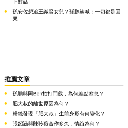
下對話
孫安佐想追王識賢女兒？孫鵬笑喊：一切都是因
果
推薦文章
孫鵬與阿Ben拍打鬥戲，為何差點窒息？
肥大叔的離世原因為何？
粉絲發現「肥大叔」生前身形有何變化？
張韶涵與陳聆薇合作多久，情誼為何？