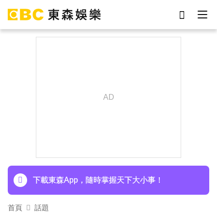
劉真
影片
7-eleven
女優
網紅
ian
于朦朧
謝侑芯
下載東森App，隨時掌握天下大小事！
首頁
話題