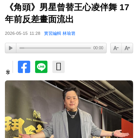
《角頭》男星曾替王心凌伴舞 17
年前反差畫面流出
2026-05-15
11:28
實習編輯 林瑜䇹
00:00
分享