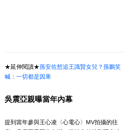
★延伸閱讀★
孫安佐想追王識賢女兒？孫鵬笑
喊：一切都是因果
吳震亞親曝當年內幕
提到當年參與王心凌〈心電心〉MV拍攝的往