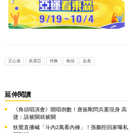
王心凌
吳震亞
伴舞
角頭
反差
延伸閱讀
《角頭唱演會》開唱倒數！唐振剛閃兵案現身 高
捷：該被關就被關
狄鶯直播喊「斗內2萬看內褲」！孫鵬拒回家曝私