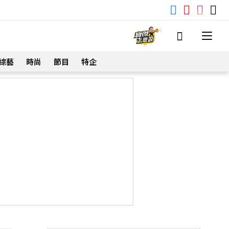
綜藝
時尚
節目
特企