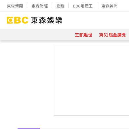
東森新聞
東森財經
造咖
EBC地產王
東森美洲
王凱離世
第61屆金鐘獎
下載東森App，隨時掌握天下大小事
寬魚營收衰退 「點名王心凌、楊丞