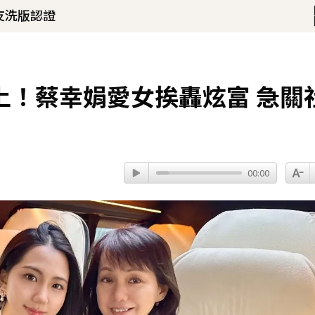
友洗版認證
！
琳」網笑翻：太誠實
34分鐘前
上！蔡幸娟愛女挨轟炫富 急關
00:00