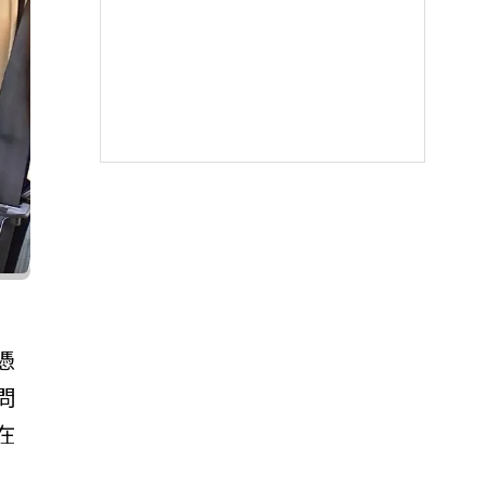
憑
問
在