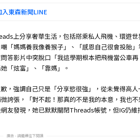
入東森新聞LINE
hreads上分享奢華生活，包括搭乘私人飛機、環遊世
自嘲「媽媽養我像養猴子」、「感恩自己很會投胎」
在問答影片中突脫口「我這學期根本把飛機當公車再
轟她「炫富」、「靠媽」。
聲道歉，強調自己只是「分享慾很強」，從未覺得高人
稍微誇張，「對不起！那真的不是我的本意，我也不
友發現，她已默默關閉Threads帳號，但IG仍維
廣告 - 請繼續往下閱讀