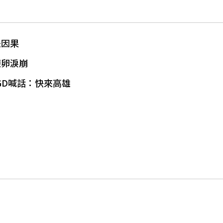
是因果
凍卵淚崩
 GD喊話：快來高雄