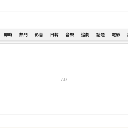
即時
熱門
影音
日韓
音樂
追劇
話題
電影
！
琳」網笑翻：太誠實
34分鐘前