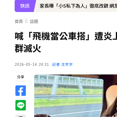
快訊
家長曝「小S私下為人」徹底改觀 網
下載東森App，隨時掌握天下大小事
首頁
話題
寬魚營收衰退 「點名王心凌、楊丞
喊「飛機當公車搭」遭炎
群滅火
2026-05-14
20:31
記者 沈芳宇
分享