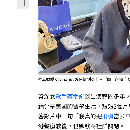
蔡幸娟愛女Amanda近日遭到炎上。（圖／翻攝自
資深女
歌手
蔡幸娟
淡出演藝圈多年
藉分享美國的留學生活，短短2個月就
答影片中一句「我真的把
飛機
當公
發聲道歉後，也默默將社群關閉。