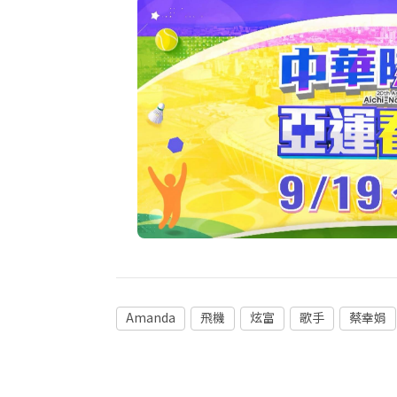
Amanda
飛機
炫富
歌手
蔡幸娟