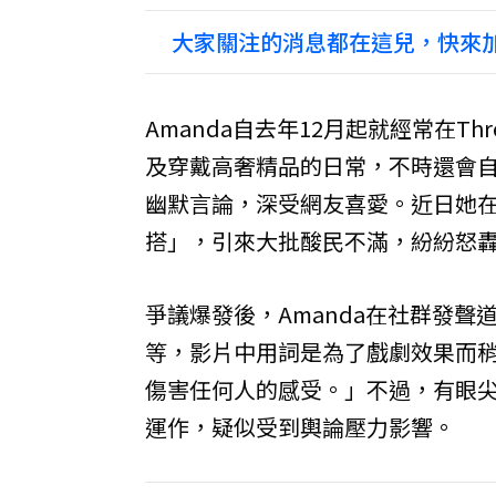
大家關注的消息都在這兒，快來加
Amanda自去年12月起就經常在T
及穿戴高奢精品的日常，不時還會
幽默言論，深受網友喜愛。近日她
搭」，引來大批酸民不滿，紛紛怒
爭議爆發後，Amanda在社群發
等，影片中用詞是為了戲劇效果而
傷害任何人的感受。」不過，有眼尖網
運作，疑似受到輿論壓力影響。