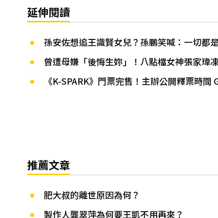
延伸閱讀
孫安佐想追王識賢女兒？孫鵬笑喊：一切都
曾遭母嫌「後悔生妳」！八點檔女神張家瑋
《K-SPARK》門票完售！主辦公開釋票時間
推薦文章
肥大叔的離世原因為何？
製作人龔翠萍為何要王凱不用再來？