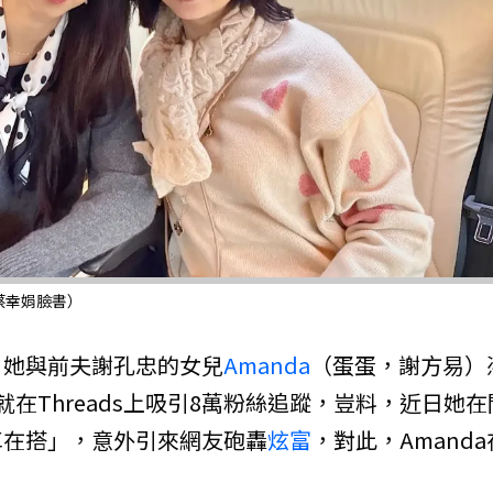
蔡幸娟臉書）
，她與前夫謝孔忠的女兒
Amanda
（蛋蛋，謝方易）
在Threads上吸引8萬粉絲追蹤，豈料，近日她在
車在搭」，意外引來網友砲轟
炫富
，對此，Amanda