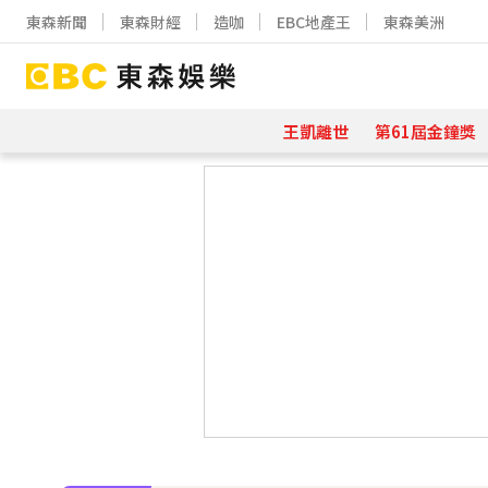
東森新聞
東森財經
造咖
EBC地產王
東森美洲
王凱離世
第61屆金鐘獎
下載東森App，隨時掌握天下大小事
寬魚營收衰退 「點名王心凌、楊丞