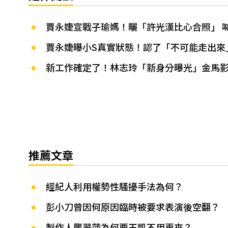
賈永婕宣戰子瑜媽！曬「許光漢比心合照」 
賈永婕曝小S真實狀態！認了「不可能走出來
新工作確定了！林志玲「新身分曝光」金馬
推薦文章
經紀人利用權勢性騷擾手法為何？
彭小刀曾因何原因臨時被要求表演後空翻？
製作人龔翠萍為何要王凱不用再來？