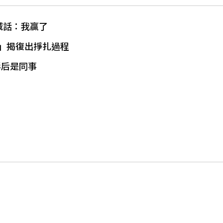
喊話：我贏了
」揭復出掙扎過程
影后是同事