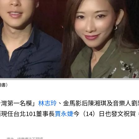
臉書）
台灣第一名模」
林志玲
、金馬影后陳湘琪及音樂人劉
現任台北101董事長
賈永婕
今（14）日也發文祝賀
廣告 - 請繼續往下閱讀