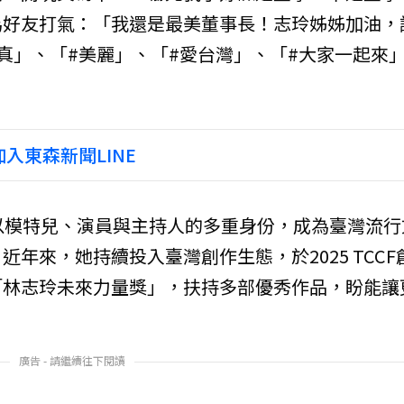
為好友打氣：「我還是最美董事長！志玲姊姊加油，
真」、「#美麗」、「#愛台灣」、「#大家一起來
入東森新聞LINE
以模特兒、演員與主持人的多重身份，成為臺灣流行
年來，她持續投入臺灣創作生態，於2025 TCCF
「林志玲未來力量獎」，扶持多部優秀作品，盼能讓
廣告 - 請繼續往下閱讀