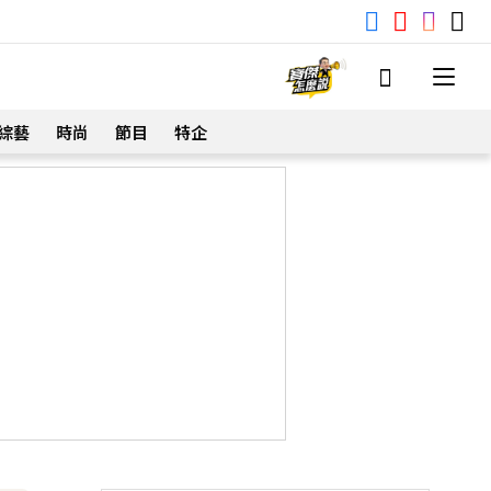
綜藝
時尚
節目
特企