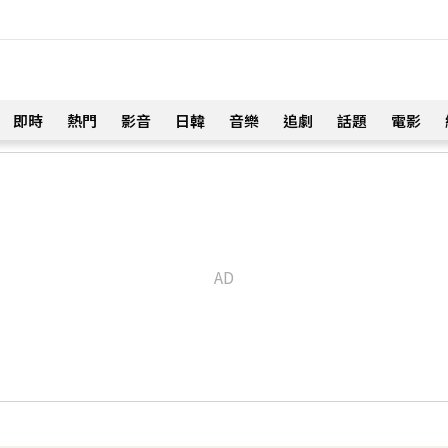
即時
熱門
影音
日韓
音樂
追劇
話題
電影
！
琳」網笑翻：太誠實
19分鐘前