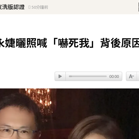
友洗版認證
50分鐘前
！
琳」網笑翻：太誠實
19分鐘前
永婕曬照喊「嚇死我」背後原
00:00