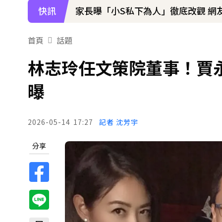
快訊
家長曝「小S私下為人」徹底改觀 網
下載東森App，隨時掌握天下大小事
首頁
話題
寬魚營收衰退 「點名王心凌、楊丞
林志玲任文策院董事！賈
曝
2026-05-14
17:27
記者 沈芳宇
分享