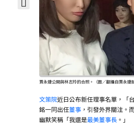
賈永婕公開與林志玲的合照。（圖／翻攝自賈永婕
文策院
近日公布新任理事名單，「
銘一同出任
董事
，引發外界關注。而
幽默笑稱「我還是
最美董事長
。」