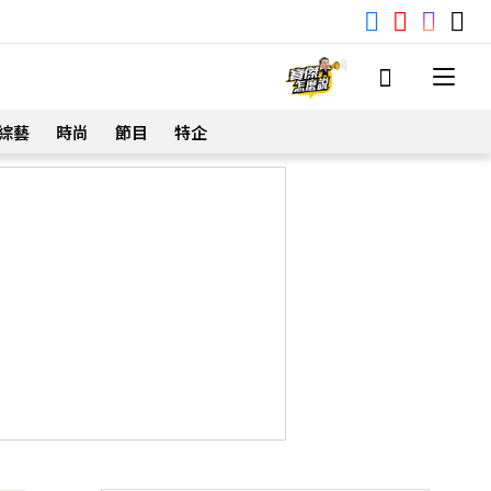
綜藝
時尚
節目
特企