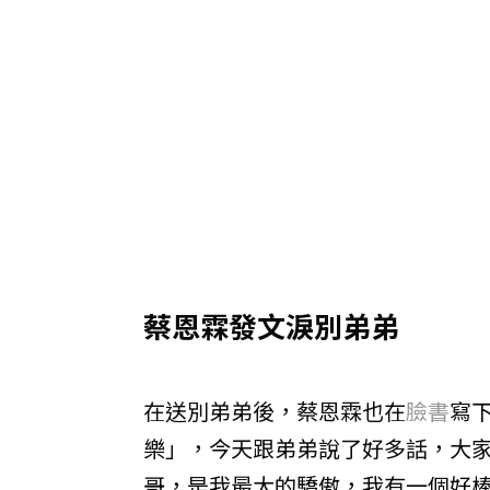
蔡恩霖發文淚別弟弟
在送別弟弟後，蔡恩霖也在
臉書
寫
樂」，今天跟弟弟說了好多話，大
哥，是我最大的驕傲，我有一個好