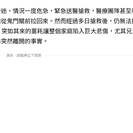
昏迷，情況一度危急，緊急送醫搶救，醫療團隊甚至
他從鬼門關前拉回來。然而經過多日搶救後，仍無法
，突如其來的噩耗讓整個家庭陷入巨大悲傷，尤其兄
弟突然離開的事實。
廣告 - 請繼續往下閱讀