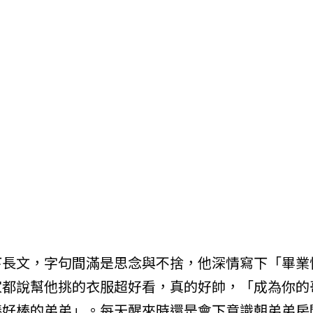
下長文，字句間滿是思念與不捨，他深情寫下「畢業
家都說幫他挑的衣服超好看，真的好帥，「成為你的
棒好棒的弟弟」。每天醒來時還是會下意識朝弟弟房