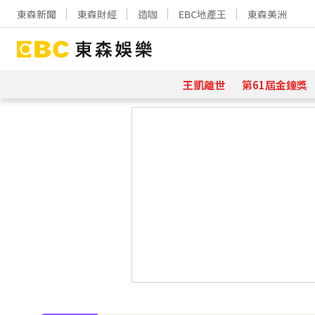
東森新聞
東森財經
造咖
EBC地產王
東森美洲
王凱離世
第61屆金鐘獎