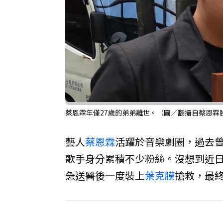
蔡恩霖年僅27歲的弟弟離世。（圖／翻攝自蔡恩霖
藝人
蔡恩霖
活躍於音樂劇圈，過去
歌手身分累積不少粉絲。沒想到近日
急送醫後一度裝上
葉克膜
搶救，最