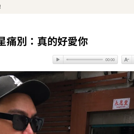
！
星痛別：真的好愛你
00:00