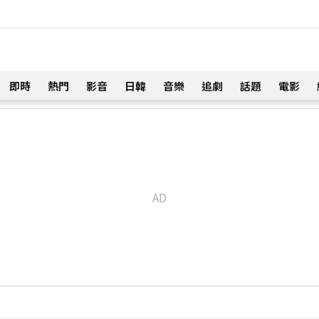
即時
熱門
影音
日韓
音樂
追劇
話題
電影