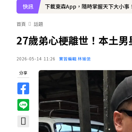
快訊
下載東森App，隨時掌握天下大小事
首頁
話題
27歲弟心梗離世！本土男
2026-05-14
11:26
實習編輯 林瑜䇹
分享