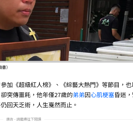
臉書）
曾參加《超級紅人榜》、《綜藝大熱門》等節目，也
卻突傳噩耗，他年僅27歲的
弟弟
因
心肌梗塞
昏迷，
終仍回天乏術，人生戛然而止。
廣告 - 請繼續往下閱讀