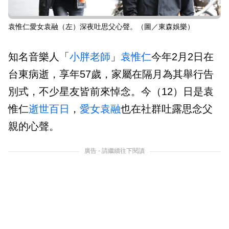
袁惟仁愛女袁融（左）深夜吐思父心聲。（圖／東森娛樂）
知名音樂人「
小胖老師
」
袁惟仁
今年2月2日在
台東病逝，享年57歲，家屬在隔月為其舉行告
別式，不少星友皆前來悼念。今（12）日是袁
惟仁
逝世
百日
，
愛女
袁融
也在社群吐露思念父
親的心聲。
廣告 - 請繼續往下閱讀