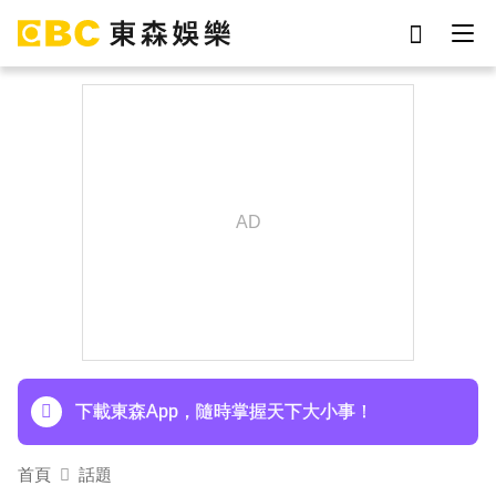
劉真
影片
于朦朧
女優
網紅
ian
7-eleven
謝侑芯
下載東森App，隨時掌握天下大小事！
埃及知名女星涉販毒！ 遭「判死刑」震撼社會
下載東森App，隨時掌握天下大小事！
首頁
話題
埃及知名女星涉販毒！ 遭「判死刑」震撼社會