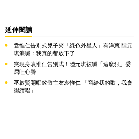
延伸閱讀
袁惟仁告別式兒子夾「綠色外星人」有洋蔥 陸元
琪淚喊：我真的都放下了
突現身袁惟仁告別式！陸元琪被喊「這麼狠」委
屈吐心聲
巫啟賢開唱致敬亡友袁惟仁 「寫給我的歌，我會
繼續唱」