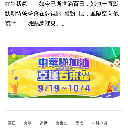
在生我氣。」如今已逝世滿百日，她也一直默
默期待爸爸會在夢裡跟他說什麼，並隔空向他
喊話：「晚點夢裡見。」
百日
袁融
逝世
袁惟仁
愛女
小胖老師