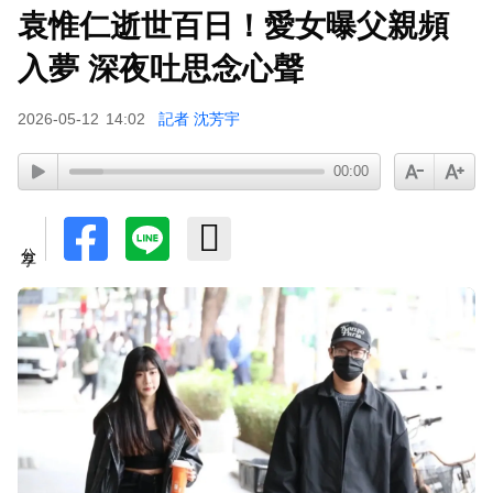
袁惟仁逝世百日！愛女曝父親頻
入夢 深夜吐思念心聲
2026-05-12
14:02
記者 沈芳宇
00:00
分享