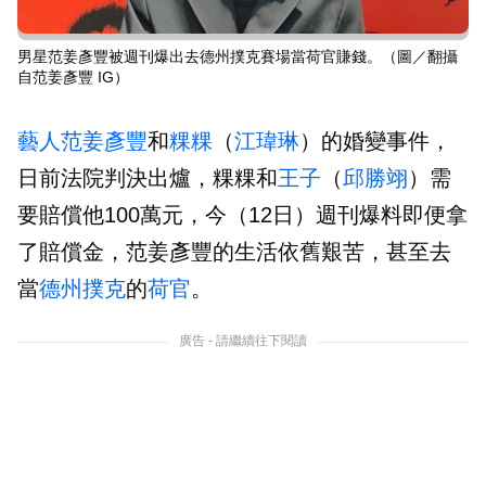
男星范姜彥豐被週刊爆出去德州撲克賽場當荷官賺錢。（圖／翻攝
自范姜彥豐 IG）
藝人
范姜彥豐
和
粿粿
（
江瑋琳
）的婚變事件，
日前法院判決出爐，粿粿和
王子
（
邱勝翊
）需
要賠償他100萬元，今（12日）週刊爆料即便拿
了賠償金，范姜彥豐的生活依舊艱苦，甚至去
當
德州撲克
的
荷官
。
廣告 - 請繼續往下閱讀