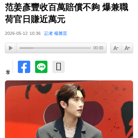
范姜彥豐收百萬賠償不夠 爆兼職
荷官日賺近萬元
2026-05-12
10:36
記者 楊雅芸
00:00
分享