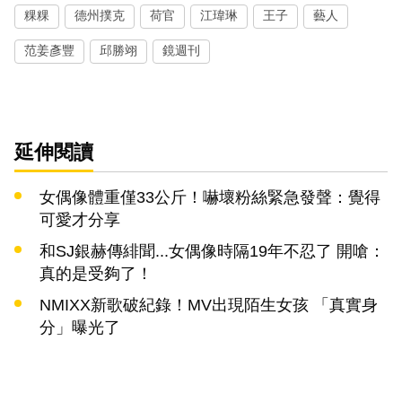
粿粿
德州撲克
荷官
江瑋琳
王子
藝人
范姜彥豐
邱勝翊
鏡週刊
延伸閱讀
女偶像體重僅33公斤！嚇壞粉絲緊急發聲：覺得
可愛才分享
和SJ銀赫傳緋聞...女偶像時隔19年不忍了 開嗆：
真的是受夠了！
NMIXX新歌破紀錄！MV出現陌生女孩 「真實身
分」曝光了