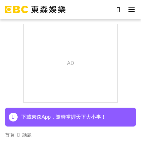
劉真
影片
于朦朧
網紅
女優
ian
7-eleven
謝侑芯
下載東森App，隨時掌握天下大小事！
首頁
話題