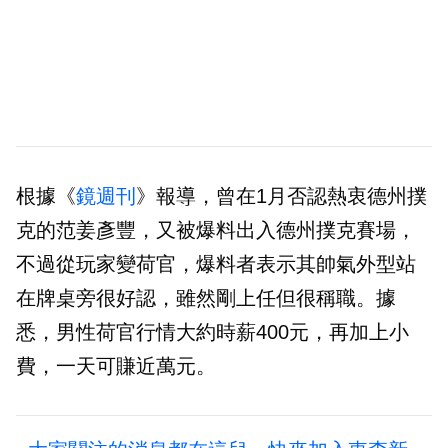
根據《
鏡週刊
》報導，曾在1月否認熱衷德州撲
克的范姜彥豐，又被爆料出入德州撲克賽場，
不過從玩家變荷官，爆料者表示其帥氣外型站
在牌桌旁很好認，雖然剛上任但很稱職。據
悉，男性荷官行情大約時薪400元，再加上小
費，一天可賺近萬元。