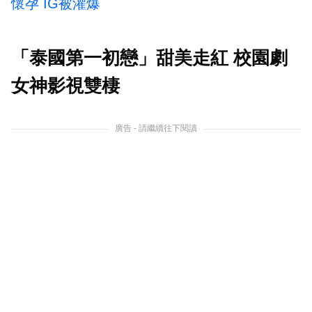
懷孕 IG被灌爆
「泰國第一初戀」甜美走紅 校園劇
女神影視雙棲
廣告 - 請繼續往下閱讀