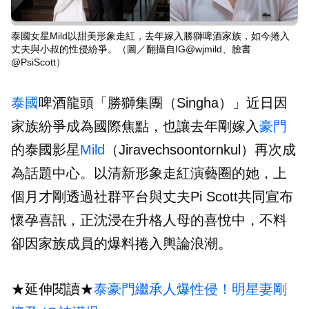
泰國女星Mild以甜美形象走紅，去年嫁入勝獅啤酒家族，如今捲入
丈夫與小叔的性侵紛爭。（圖／翻攝自IG@wjmild、臉書
@PsiScott）
泰國
啤酒龍頭「勝獅集團（Singha）」近日因
家族紛爭成為國際焦點，也讓去年剛嫁入
豪門
的泰國影星
Mild
（Jiravechsoontornkul）再次成
為話題中心。以清新形象走紅演藝圈的她，上
個月才剛透過社群平台與丈夫Pi Scott共同宣布
懷孕喜訊，正沈浸在升格人母的喜悅中，不料
卻因家族成員的爆料捲入輿論浪潮。
★延伸閱讀★
泰豪門繼承人爆性侵！明星妻剛