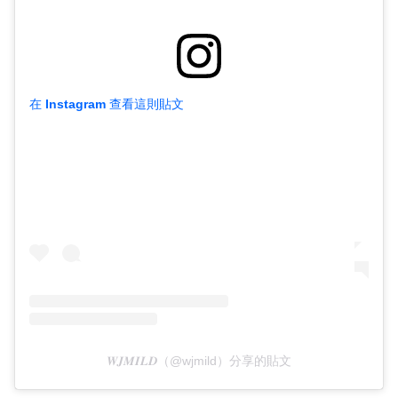
在 Instagram 查看這則貼文
𝑾𝑱𝑴𝑰𝑳𝑫（@wjmild）分享的貼文