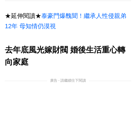
★延伸閱讀★
泰豪門爆醜聞！繼承人性侵親弟
12年 母知情仍漠視
去年底風光嫁財閥 婚後生活重心轉
向家庭
廣告 - 請繼續往下閱讀