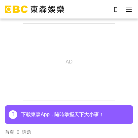
劉真
影片
7-eleven
女優
網紅
于朦朧
ian
謝侑芯
下載東森App，隨時掌握天下大小事！
首頁
話題