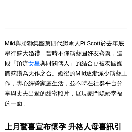
Mild與勝獅集團第四代繼承人Pi Scott於去年底
舉行盛大婚禮，當時不僅演藝圈好友齊聚，這
段「頂流
女星
與財閥傳人」的結合更被泰國媒
體盛讚為天作之合。婚後的Mild逐漸減少演藝工
作，專心經營家庭生活，並不時在社群平台分
享與丈夫出遊的甜蜜照片，展現豪門媳婦幸福
的一面。
上月驚喜宣布懷孕 升格人母喜訊引