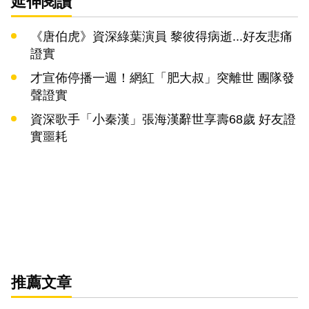
延伸閱讀
《唐伯虎》資深綠葉演員 黎彼得病逝...好友悲痛
證實
才宣佈停播一週！網紅「肥大叔」突離世 團隊發
聲證實
資深歌手「小秦漢」張海漢辭世享壽68歲 好友證
實噩耗
推薦文章