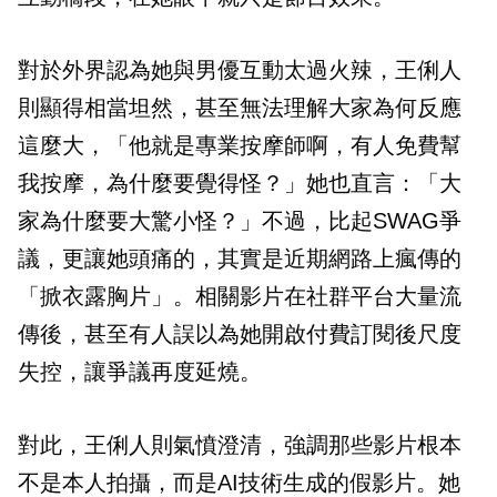
對於外界認為她與男優互動太過火辣，王俐人
則顯得相當坦然，甚至無法理解大家為何反應
這麼大，「他就是專業按摩師啊，有人免費幫
我按摩，為什麼要覺得怪？」她也直言：「大
家為什麼要大驚小怪？」不過，比起SWAG爭
議，更讓她頭痛的，其實是近期網路上瘋傳的
「掀衣露胸片」。相關影片在社群平台大量流
傳後，甚至有人誤以為她開啟付費訂閱後尺度
失控，讓爭議再度延燒。
對此，王俐人則氣憤澄清，強調那些影片根本
不是本人拍攝，而是AI技術生成的假影片。她