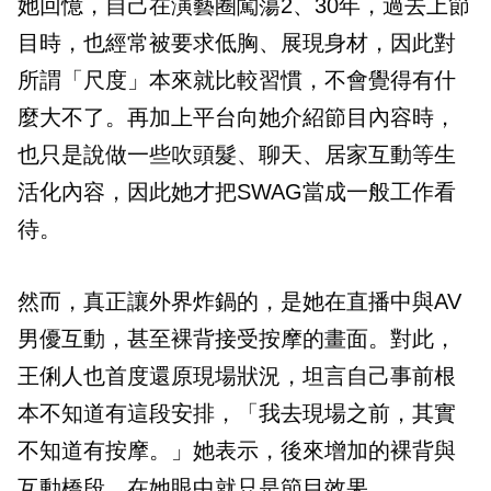
她回憶，自己在演藝圈闖蕩2、30年，過去上節
目時，也經常被要求低胸、展現身材，因此對
所謂「尺度」本來就比較習慣，不會覺得有什
麼大不了。再加上平台向她介紹節目內容時，
也只是說做一些吹頭髮、聊天、居家互動等生
活化內容，因此她才把SWAG當成一般工作看
待。
然而，真正讓外界炸鍋的，是她在直播中與AV
男優互動，甚至裸背接受按摩的畫面。對此，
王俐人也首度還原現場狀況，坦言自己事前根
本不知道有這段安排，「我去現場之前，其實
不知道有按摩。」她表示，後來增加的裸背與
互動橋段，在她眼中就只是節目效果。