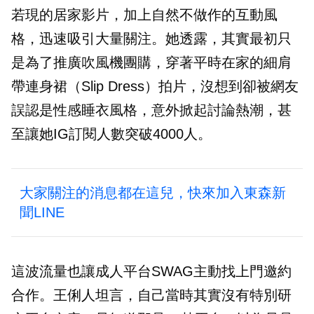
若現的居家影片，加上自然不做作的互動風
格，迅速吸引大量關注。她透露，其實最初只
是為了推廣吹風機團購，穿著平時在家的細肩
帶連身裙（Slip Dress）拍片，沒想到卻被網友
誤認是性感睡衣風格，意外掀起討論熱潮，甚
至讓她IG訂閱人數突破4000人。
大家關注的消息都在這兒，快來加入東森新
聞LINE
這波流量也讓成人平台SWAG主動找上門邀約
合作。王俐人坦言，自己當時其實沒有特別研