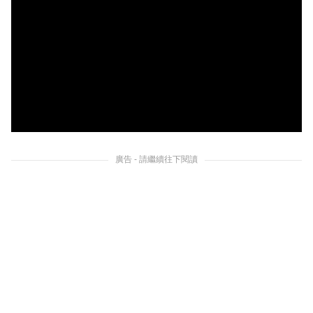
廣告 - 請繼續往下閱讀