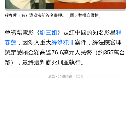
程春蓮（右）遭處決前簽名畫押。（圖／翻攝自微博）
曾憑藉電影《
劉三姐
》走紅中國的知名影星
程
春蓮
，因涉入重大
經濟
犯罪
案件，經法院審理
認定受賄金額高達76.6萬元人民幣（約355萬台
幣），最終遭判處死刑並執行。
廣告 - 請繼續往下閱讀