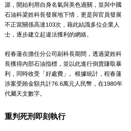
源，開始利用自身名氣與美色過關，並與中國
石油科梁姓科長發展地下情，更是與官員發展
不正當關係高達103次，藉此結識多位企業人
士，逐步建立起違法獲利的網絡。
程春蓮在擔任分公司副科長期間，透過梁姓科
長獲得內部石油指標，並以此進行倒賣賺取暴
利，同時收受「好處費」。根據統計，程春蓮
涉案受賄金額共計76.6萬元人民幣，在1980年
代屬天文數字。
重判死刑即刻執行