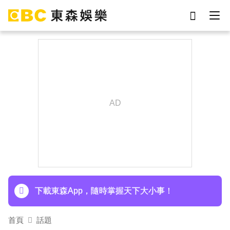
劉真
影片
7-eleven
女優
網紅
ian
于朦朧
謝侑芯
下載東森App，隨時掌握天下大小事！
首頁
話題