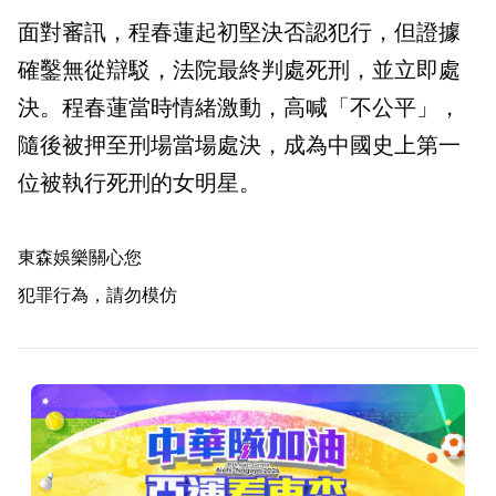
面對審訊，程春蓮起初堅決否認犯行，但證據
確鑿無從辯駁，法院最終判處死刑，並立即處
決。程春蓮當時情緒激動，高喊「不公平」，
隨後被押至刑場當場處決，成為中國史上第一
位被執行死刑的女明星。
東森娛樂關心您
犯罪行為，請勿模仿