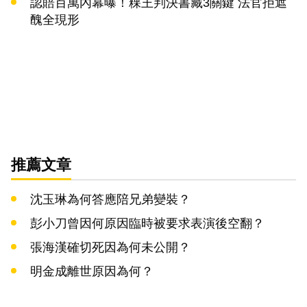
認賠百萬內幕曝！粿王判決書藏3關鍵 法官拒遮
醜全現形
推薦文章
沈玉琳為何答應陪兄弟變裝？
彭小刀曾因何原因臨時被要求表演後空翻？
張海漢確切死因為何未公開？
明金成離世原因為何？