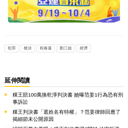
犯罪
槍決
程春蓮
劉三姐
經濟
延伸閱讀
粿王賠100萬換乾淨判決書 她曝范姜1行為恐有刑
事訴訟
粿王判決書「遮姓名有特權」？范姜律師回應了
揭細節未公開原因