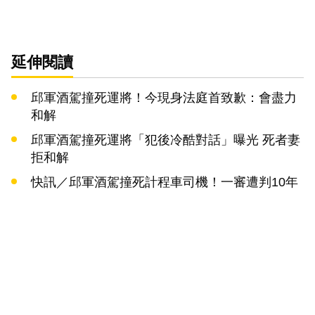
延伸閱讀
邱軍酒駕撞死運將！今現身法庭首致歉：會盡力
和解
邱軍酒駕撞死運將「犯後冷酷對話」曝光 死者妻
拒和解
快訊／邱軍酒駕撞死計程車司機！一審遭判10年