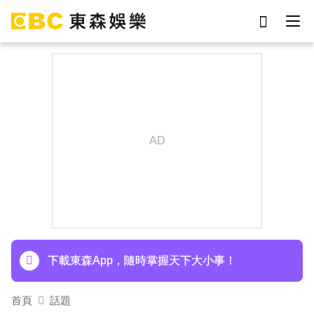
劉真
影片
7-eleven
女優
網紅
ian
于朦朧
謝侑芯
下載東森App，隨時掌握天下大小事！
首頁
話題