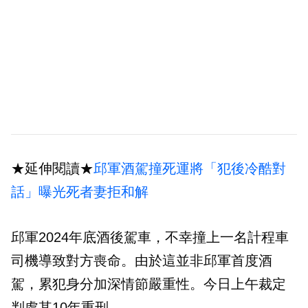
★延伸閱讀★
邱軍酒駕撞死運將「犯後冷酷對
話」曝光死者妻拒和解
邱軍2024年底酒後駕車，不幸撞上一名計程車
司機導致對方喪命。由於這並非邱軍首度酒
駕，累犯身分加深情節嚴重性。今日上午裁定
判處其10年重刑。