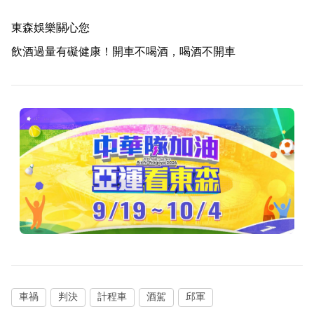
東森娛樂關心您
飲酒過量有礙健康！開車不喝酒，喝酒不開車
車禍
判決
計程車
酒駕
邱軍