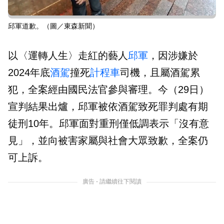
邱軍道歉。（圖／東森新聞）
以〈運轉人生〉走紅的藝人
邱軍
，因涉嫌於
2024年底
酒駕
撞死
計程車
司機，且屬酒駕累
犯，全案經由國民法官參與審理。今（29日）
宣判結果出爐，邱軍被依酒駕致死罪判處有期
徒刑10年。邱軍面對重刑僅低調表示「沒有意
見」，並向被害家屬與社會大眾致歉，全案仍
可上訴。
廣告 - 請繼續往下閱讀