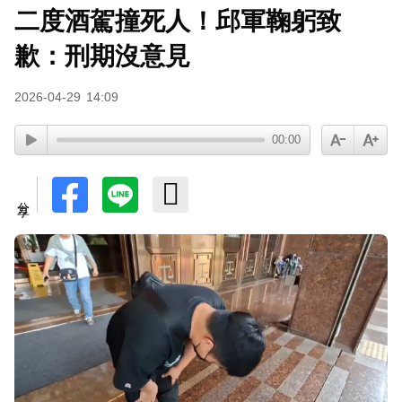
二度酒駕撞死人！邱軍鞠躬致
歉：刑期沒意見
2026-04-29
14:09
00:00
分享