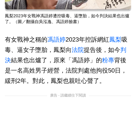
鳳梨2023年女戰神馮語婷遭控吸毒、逼墮胎，如今判決結果也出爐
了。（圖／翻攝自吳泓逸、馮語婷臉書）
有女戰神之稱的
馮語婷
2023年控訴網紅
鳳梨
吸
毒、逼女子墮胎，鳳梨向
法院
提告後，如今
判
決
結果也出爐了，原來「馮語婷」的
粉專
背後
是一名高姓男子經營，法院判處他拘役50日，
緩刑2年。對此，鳳梨也親吐心聲了。
廣告 - 請繼續往下閱讀