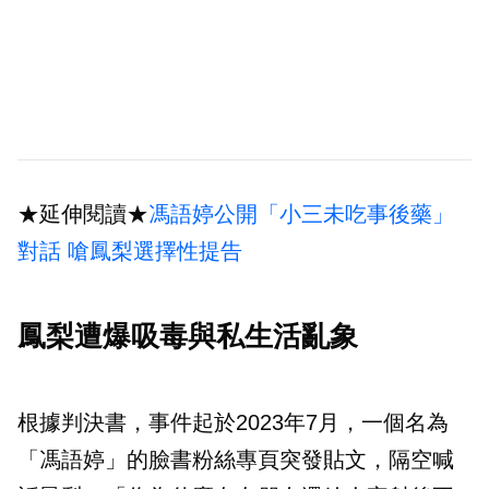
★延伸閱讀★
馮語婷公開「小三未吃事後藥」
對話 嗆鳳梨選擇性提告
鳳梨遭爆吸毒與私生活亂象
根據判決書，事件起於2023年7月，一個名為
「馮語婷」的臉書粉絲專頁突發貼文，隔空喊