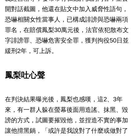
開對話截圖，他還在貼文中加入威脅性語句，
恐嚇相關女性當事人，已構成誹謗與恐嚇兩項
罪名，在賠償鳳梨30萬元後，法官依犯散布文
字誹謗罪、恐嚇危害安全罪，獲判拘役50日並
緩刑2年，可上訴。
鳳梨吐心聲
在判決結果曝光後，鳳梨也感嘆，這2、3年
來，有一群人躲在螢幕後面用造謠、抹黑、毀
謗的方式，試圖要摧毀他，並捏造不實的事加
讓他揹黑鍋，「或許是我說對了什麼或做對了