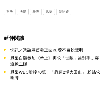
判決
法院
粉專
鳳梨
馮語婷
延伸閱讀
快訊／馮語婷首曝正面照 發不自殺聲明
鳳梨自願參加《拳上》再求「世敵」當對手…突
道歉主辦
鳳梨WBC噴掉70萬！「靠這2場大回血」 粉絲求
明牌