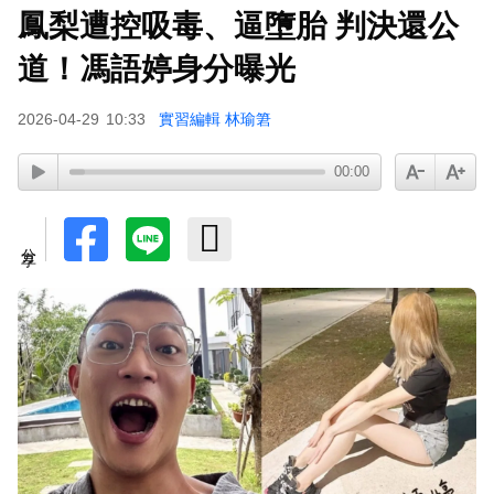
鳳梨遭控吸毒、逼墮胎 判決還公
道！馮語婷身分曝光
2026-04-29
10:33
實習編輯 林瑜䇹
00:00
分享