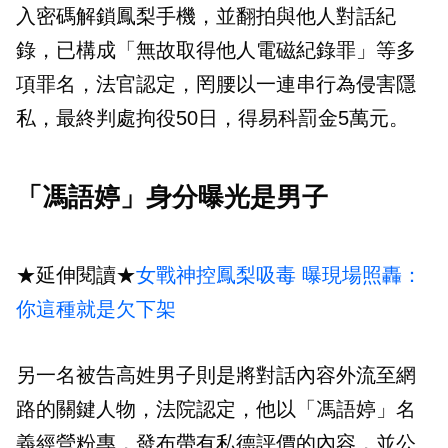
入密碼解鎖鳳梨手機，並翻拍與他人對話紀
錄，已構成「無故取得他人電磁紀錄罪」等多
項罪名，法官認定，罔腰以一連串行為侵害隱
私，最終判處拘役50日，得易科罰金5萬元。
「馮語婷」身分曝光是男子
★延伸閱讀★
女戰神控鳳梨吸毒 曝現場照轟：
你這種就是欠下架
另一名被告高姓男子則是將對話內容外流至網
路的關鍵人物，法院認定，他以「馮語婷」名
義經營粉專，發布帶有私德評價的內容，並公