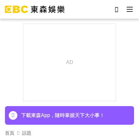
劉真
影片
7-eleven
女優
網紅
ian
謝侑芯
于朦朧
下載東森App，隨時掌握天下大小事！
首頁
話題